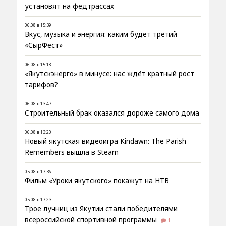
установят на федтрассах
06.08 в 15:39
Вкус, музыка и энергия: каким будет третий
«СырФест»
06.08 в 15:18
«Якутскэнерго» в минусе: нас ждёт кратный рост
тарифов?
06.08 в 13:47
Строительный брак оказался дороже самого дома
06.08 в 13:20
Новый якутская видеоигра Kindawn: The Parish
Remembers вышла в Steam
05.08 в 17:36
Фильм «Уроки якутского» покажут на НТВ
05.08 в 17:23
Трое лучниц из Якутии стали победителями
всероссийской спортивной программы
1