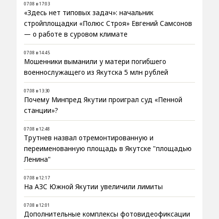
07.08 в 17:03
«Здесь нет типовых задач»: начальник
стройплощадки «Полюс Строя» Евгений Самсонов
— о работе в суровом климате
07.08 в 14:45
Мошенники выманили у матери погибшего
военнослужащего из Якутска 5 млн рублей
07.08 в 13:30
Почему Минпред Якутии проиграл суд «Пенной
станции»?
07.08 в 12:48
Трутнев назвал отремонтированную и
переименованную площадь в Якутске "площадью
Ленина"
07.08 в 12:17
На АЗС Южной Якутии увеличили лимиты
07.08 в 12:01
Дополнительные комплексы фотовидеофиксации