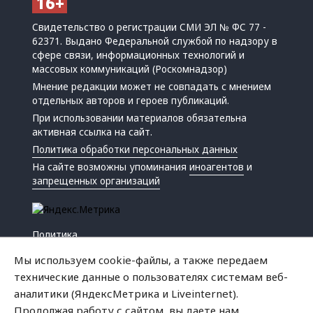
Свидетельство о регистрации СМИ ЭЛ № ФС 77 -
62371. Выдано Федеральной службой по надзору в
сфере связи, информационных технологий и
массовых коммуникаций (Роскомнадзор)
Мнение редакции может не совпадать с мнением
отдельных авторов и героев публикаций.
При использовании материалов обязательна
активная ссылка на сайт.
Политика обработки персональных данных
На сайте возможны упоминания
иноагентов
и
запрещенных организаций
Политика
Экономика
Мы используем cookie-файлы, а также передаем
Жизнь
технические данные о пользователях системам веб-
Происшествия
аналитики (ЯндексМетрика и Liveinternet).
Культура
Продолжая работу с сайтом, вы даете нам