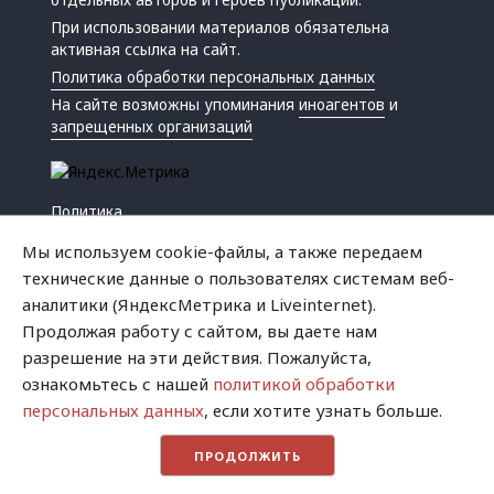
При использовании материалов обязательна
активная ссылка на сайт.
Политика обработки персональных данных
На сайте возможны упоминания
иноагентов
и
запрещенных организаций
Политика
Экономика
Мы используем cookie-файлы, а также передаем
Жизнь
технические данные о пользователях системам веб-
Происшествия
аналитики (ЯндексМетрика и Liveinternet).
Культура
Продолжая работу с сайтом, вы даете нам
Республика
разрешение на эти действия. Пожалуйста,
Криминал
ознакомьтесь с нашей
политикой обработки
Успех
персональных данных
, если хотите узнать больше.
Хватит это терпеть
ПРОДОЛЖИТЬ
Город