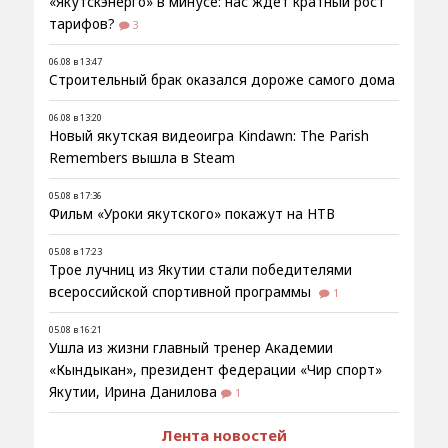
«Якутскэнерго» в минусе: нас ждёт кратный рост
тарифов?
3
06.08 в 13:47
Строительный брак оказался дороже самого дома
06.08 в 13:20
Новый якутская видеоигра Kindawn: The Parish
Remembers вышла в Steam
05.08 в 17:36
Фильм «Уроки якутского» покажут на НТВ
05.08 в 17:23
Трое лучниц из Якутии стали победителями
всероссийской спортивной программы
1
05.08 в 16:21
Ушла из жизни главный тренер Академии
«Кындыкан», президент федерации «Чир спорт»
Якутии, Ирина Данилова
1
Лента новостей