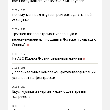
военнослужащего из Якутска 5 млн рублей
07.08 в 13:30
Почему Минпред Якутии проиграл суд «Пенной
станции»?
07.08 в 12:48
Трутнев назвал отремонтированную и
переименованную площадь в Якутске "площадью
Ленина"
3
07.08 в 12:17
На АЗС Южной Якутии увеличили лимиты
1
07.08 в 12:01
Дополнительные комплексы фотовидеофиксации
установят на федтрассах
06.08 в 15:39
Вкус, музыка и энергия: каким будет третий
«СырФест»
06.08 в 15:18