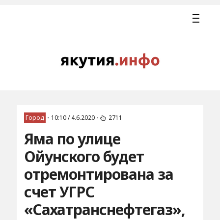
Город
•
10:10 / 4.6.2020
•
2711
Яма по улице
Ойунского будет
отремонтирована за
счет УГРС
«Сахатранснефтегаз»,