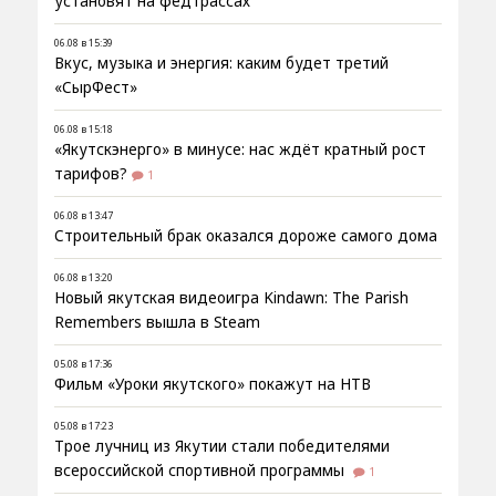
установят на федтрассах
06.08 в 15:39
Вкус, музыка и энергия: каким будет третий
«СырФест»
06.08 в 15:18
«Якутскэнерго» в минусе: нас ждёт кратный рост
тарифов?
1
06.08 в 13:47
Строительный брак оказался дороже самого дома
06.08 в 13:20
Новый якутская видеоигра Kindawn: The Parish
Remembers вышла в Steam
05.08 в 17:36
Фильм «Уроки якутского» покажут на НТВ
05.08 в 17:23
Трое лучниц из Якутии стали победителями
всероссийской спортивной программы
1