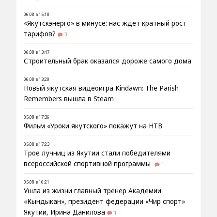
06.08 в 15:18
«Якутскэнерго» в минусе: нас ждёт кратный рост
тарифов?
3
06.08 в 13:47
Строительный брак оказался дороже самого дома
06.08 в 13:20
Новый якутская видеоигра Kindawn: The Parish
Remembers вышла в Steam
05.08 в 17:36
Фильм «Уроки якутского» покажут на НТВ
05.08 в 17:23
Трое лучниц из Якутии стали победителями
всероссийской спортивной программы
1
05.08 в 16:21
Ушла из жизни главный тренер Академии
«Кындыкан», президент федерации «Чир спорт»
Якутии, Ирина Данилова
1