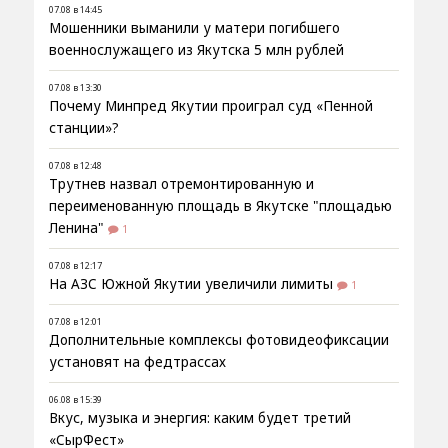
07.08 в 14:45
Мошенники выманили у матери погибшего
военнослужащего из Якутска 5 млн рублей
07.08 в 13:30
Почему Минпред Якутии проиграл суд «Пенной
станции»?
07.08 в 12:48
Трутнев назвал отремонтированную и
переименованную площадь в Якутске "площадью
Ленина"
1
07.08 в 12:17
На АЗС Южной Якутии увеличили лимиты
1
07.08 в 12:01
Дополнительные комплексы фотовидеофиксации
установят на федтрассах
06.08 в 15:39
Вкус, музыка и энергия: каким будет третий
«СырФест»