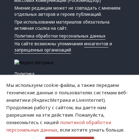
массовых коммуникаций (Роскомнадзор)
Мнение редакции может не совпадать с мнением
отдельных авторов и героев публикаций.
При использовании материалов обязательна
активная ссылка на сайт.
Политика обработки персональных данных
На сайте возможны упоминания
иноагентов
и
запрещенных организаций
Политика
Экономика
Мы используем cookie-файлы, а также передаем
Жизнь
технические данные о пользователях системам веб-
Происшествия
аналитики (ЯндексМетрика и Liveinternet).
Культура
Продолжая работу с сайтом, вы даете нам
Республика
разрешение на эти действия. Пожалуйста,
Криминал
ознакомьтесь с нашей
политикой обработки
Успех
персональных данных
, если хотите узнать больше.
Хватит это терпеть