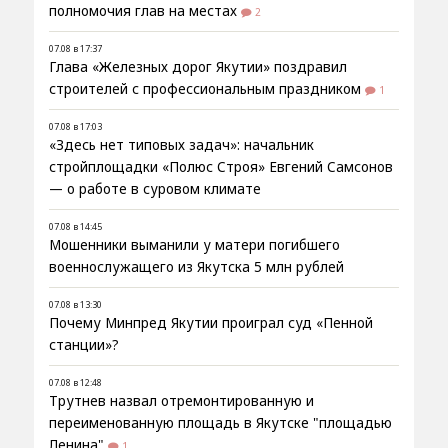
полномочия глав на местах
2
07.08 в 17:37
Глава «Железных дорог Якутии» поздравил
строителей с профессиональным праздником
1
07.08 в 17:03
«Здесь нет типовых задач»: начальник
стройплощадки «Полюс Строя» Евгений Самсонов
— о работе в суровом климате
07.08 в 14:45
Мошенники выманили у матери погибшего
военнослужащего из Якутска 5 млн рублей
07.08 в 13:30
Почему Минпред Якутии проиграл суд «Пенной
станции»?
07.08 в 12:48
Трутнев назвал отремонтированную и
переименованную площадь в Якутске "площадью
Ленина"
1