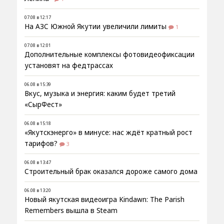
07.08 в 12:17
На АЗС Южной Якутии увеличили лимиты
1
07.08 в 12:01
Дополнительные комплексы фотовидеофиксации
установят на федтрассах
06.08 в 15:39
Вкус, музыка и энергия: каким будет третий
«СырФест»
06.08 в 15:18
«Якутскэнерго» в минусе: нас ждёт кратный рост
тарифов?
3
06.08 в 13:47
Строительный брак оказался дороже самого дома
06.08 в 13:20
Новый якутская видеоигра Kindawn: The Parish
Remembers вышла в Steam