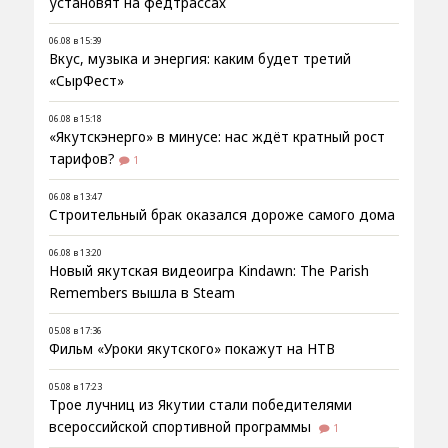
установят на федтрассах
06.08 в 15:39
Вкус, музыка и энергия: каким будет третий
«СырФест»
06.08 в 15:18
«Якутскэнерго» в минусе: нас ждёт кратный рост
тарифов?
1
06.08 в 13:47
Строительный брак оказался дороже самого дома
06.08 в 13:20
Новый якутская видеоигра Kindawn: The Parish
Remembers вышла в Steam
05.08 в 17:36
Фильм «Уроки якутского» покажут на НТВ
05.08 в 17:23
Трое лучниц из Якутии стали победителями
всероссийской спортивной программы
1