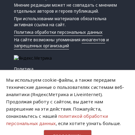
Мнение редакции может не совпадать с мнением
отдельных авторов и героев публикаций.
При использовании материалов обязательна
активная ссылка на сайт.
Политика обработки персональных данных
На сайте возможны упоминания
иноагентов
и
запрещенных организаций
Политика
Экономика
Мы используем cookie-файлы, а также передаем
Жизнь
технические данные о пользователях системам веб-
Происшествия
аналитики (ЯндексМетрика и Liveinternet).
Культура
Продолжая работу с сайтом, вы даете нам
Республика
разрешение на эти действия. Пожалуйста,
Криминал
ознакомьтесь с нашей
политикой обработки
Успех
персональных данных
, если хотите узнать больше.
Хватит это терпеть