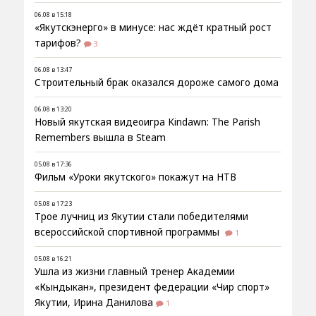
06.08 в 15:18
«Якутскэнерго» в минусе: нас ждёт кратный рост
тарифов?
3
06.08 в 13:47
Строительный брак оказался дороже самого дома
06.08 в 13:20
Новый якутская видеоигра Kindawn: The Parish
Remembers вышла в Steam
05.08 в 17:36
Фильм «Уроки якутского» покажут на НТВ
05.08 в 17:23
Трое лучниц из Якутии стали победителями
всероссийской спортивной программы
1
05.08 в 16:21
Ушла из жизни главный тренер Академии
«Кындыкан», президент федерации «Чир спорт»
Якутии, Ирина Данилова
1