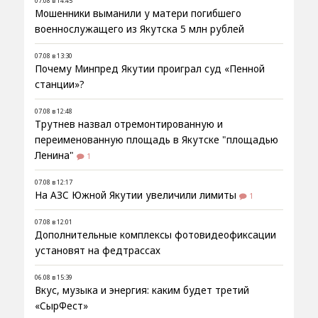
07.08 в 14:45
Мошенники выманили у матери погибшего
военнослужащего из Якутска 5 млн рублей
07.08 в 13:30
Почему Минпред Якутии проиграл суд «Пенной
станции»?
07.08 в 12:48
Трутнев назвал отремонтированную и
переименованную площадь в Якутске "площадью
Ленина"
1
07.08 в 12:17
На АЗС Южной Якутии увеличили лимиты
1
07.08 в 12:01
Дополнительные комплексы фотовидеофиксации
установят на федтрассах
06.08 в 15:39
Вкус, музыка и энергия: каким будет третий
«СырФест»