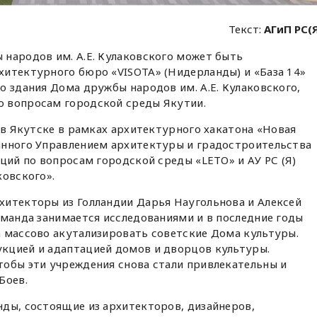
Текст:
АГиП РС(
 народов им. А.Е. Кулаковского может быть
хитектурного бюро «VISOTA» (Нидерланды) и «База 14»
о здания Дома дружбы народов им. А.Е. Кулаковского,
 вопросам городской среды Якутии.
а в Якутске в рамках архитектурного хакатона «Новая
анного Управлением архитектуры и градостроительства
нций по вопросам городской среды «LETO» и АУ РС (Я)
ковского».
хитекторы из Голландии Дарья Наугольнова и Алексей
оманда занимается исследованиями и в последние годы
а массово акутализировать советские Дома культуры.
кцией и адаптацией домов и дворцов культуры.
тобы эти учреждения снова стали привлекательны и
Боев.
ды, состоящие из архитекторов, дизайнеров,