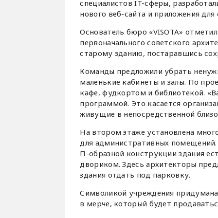
специалистов IT-сферы, разработа
нового веб-сайта и приложения для
Основатель бюро «VISOTA» отметил,
первоначального советского архит
старому зданию, постаравшись сох
Команды предложили убрать ненужн
маленькие кабинеты и залы. По про
кафе, фудкортом и библиотекой. «
программой. Это касается организ
живущие в непосредственной близос
На втором этаже установлена мног
для административных помещений. 
П-образной конструкции здания ес
двориком. Здесь архитекторы предл
здания отдать под парковку.
Символикой учреждения придумана
в мерче, который будет продаватьс