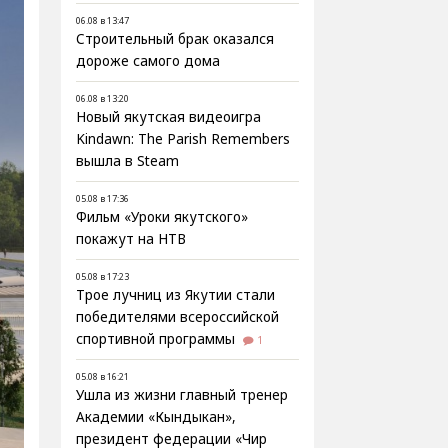
06.08 в 13:47
Строительный брак оказался
дороже самого дома
06.08 в 13:20
Новый якутская видеоигра
Kindawn: The Parish Remembers
вышла в Steam
05.08 в 17:36
Фильм «Уроки якутского»
покажут на НТВ
05.08 в 17:23
Трое лучниц из Якутии стали
победителями всероссийской
спортивной программы
1
05.08 в 16:21
Ушла из жизни главный тренер
Академии «Кындыкан»,
президент федерации «Чир