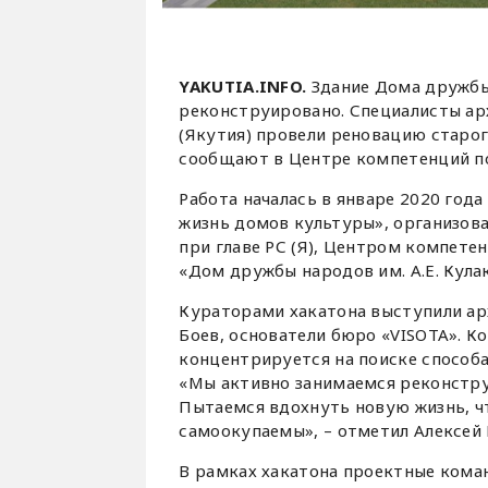
YAKUTIA.INFO.
Здание Дома дружбы
реконструировано. Специалисты ар
(Якутия) провели реновацию старог
сообщают в Центре компетенций по
Работа началась в январе 2020 год
жизнь домов культуры», организов
при главе РС (Я), Центром компете
«Дом дружбы народов им. А.Е. Кула
Кураторами хакатона выступили ар
Боев, основатели бюро «VISOTA». К
концентрируется на поиске способ
«Мы активно занимаемся реконстру
Пытаемся вдохнуть новую жизнь, ч
самоокупаемы», – отметил Алексей 
В рамках хакатона проектные коман