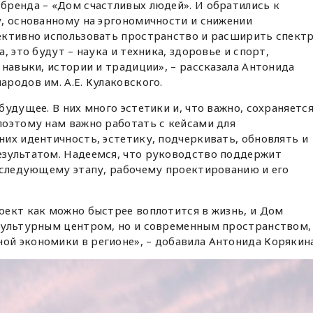
бренда – «Дом счастливых людей». И обратились к
, основанному на эргономичности и снижении
ективно использовать пространство и расширить спект
, это будут – наука и техника, здоровье и спорт,
 навыки, истории и традиции», – рассказала Антонида
родов им. А.Е. Кулаковского.
удущее. В них много эстетики и, что важно, сохраняетс
поэтому нам важно работать с кейсами для
их идентичность, эстетику, подчеркивать, обновлять и
зультатом. Надеемся, что руководство поддержит
т следующему этапу, рабочему проектированию и его
оект как можно быстрее воплотится в жизнь, и Дом
культурным центром, но и современным пространством,
й экономики в регионе», – добавила Антонида Корякина