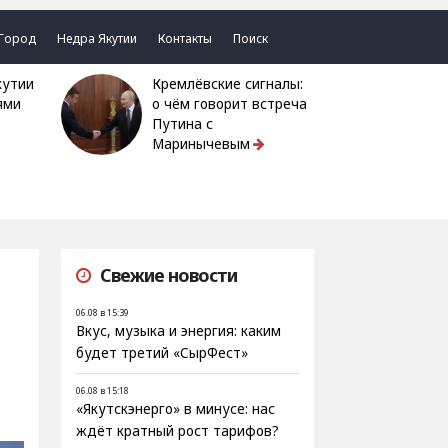
Город
Недра Якутии
Контакты
Поиск
Кремлёвские сигналы:
ями
о чём говорит встреча
Путина с
Маринычевым
Свежие новости
06.08 в 15:39
Вкус, музыка и энергия: каким
будет третий «СырФест»
06.08 в 15:18
«Якутскэнерго» в минусе: нас
ждёт кратный рост тарифов?