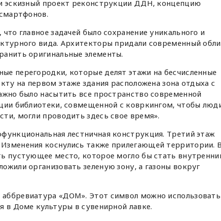
ли эскизный проект реконструкции ДДН, концепцию
 смартфонов.
 что главное задачей было сохранение уникального и
ектурного вида. Архитекторы придали современный обл
ранить оригинальные элементы.
ые перегородки, которые делят этажи на бесчисленные
екту на первом этаже здания расположена зона отдыха с
Важно было насытить все пространство современной
ации библиотеки, совмещенной с ковркингом, чтобы люди
ти, могли проводить здесь свое время».
офункциональная лестничная конструкция. Третий этаж
Изменения коснулись также прилегающей территории. 
ть пустующее место, которое могло бы стать внутренн
ожили организовать зеленую зону, а газоны вокруг
 аббревиатура «ДОМ». Этот символ можно использовать
я в Доме культуры в сувенирной лавке.