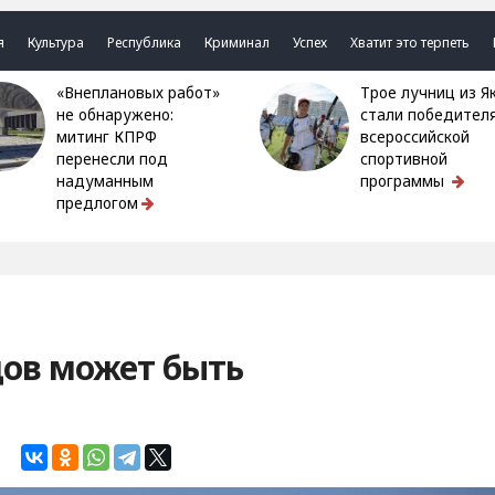
я
Культура
Республика
Криминал
Успех
Хватит это терпеть
«Внеплановых работ»
Трое лучниц из Якутии
не обнаружено:
стали победител
митинг КПРФ
всероссийской
перенесли под
спортивной
надуманным
программы
предлогом
ов может быть