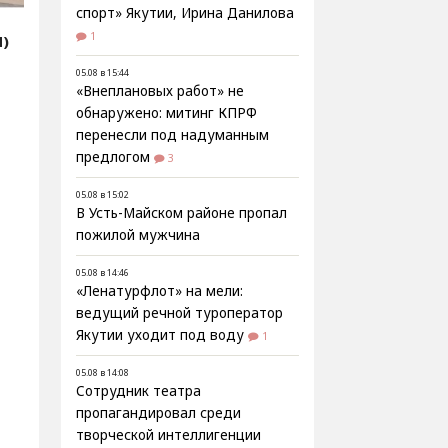
спорт» Якутии, Ирина Данилова
1
Я)
05.08 в 15:44
«Внеплановых работ» не
обнаружено: митинг КПРФ
перенесли под надуманным
предлогом
3
05.08 в 15:02
В Усть-Майском районе пропал
пожилой мужчина
05.08 в 14:46
«Ленатурфлот» на мели:
ведущий речной туроператор
Якутии уходит под воду
1
05.08 в 14:08
Сотрудник театра
пропагандировал среди
творческой интеллигенции