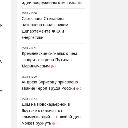
идеи вооруженного мятежа
1
05.08 в 13:30
Саргылана Степанова
ик
назначена начальником
Департамента ЖКХ и
энергетики
05.08 в 12:51
Кремлёвские сигналы: о чём
говорит встреча Путина с
,
Маринычевым
7
05.08 в 12:29
Андрею Борисову присвоено
В
звание Героя Труда России
2
им
05.08 в 10:53
Дом на Новокарьерной в
Якутске отключат от
коммуникаций — в любой день
может рухнуть
1