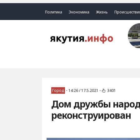
Политика
Экономика
Жизнь
Происшестви
Город
•
14:26 / 17.5.2021
•
3401
Дом дружбы народ
реконструирован