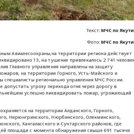
Текст:
МЧС по Якут
Фото:
МЧС по Якут
ным Авиалесоохраны,на территории региона действует
иквидировано 13, на тушение привлекалось 2 741 челове
илия Главного управления направлены на защиту
ожаров, на территории Горного, Усть-Майского и
ы специалисты регионально управления МЧС России.
 допустить угрозу перехода огня через дорогу в
дальнейшем успешно ликвидировать пожар, угрожающий
охраняется на территории Алданского, Горного,
ого, Нерюнгринского, Нюрбинского, Олекминского,
онского, Хангаласского и Сунтарского районов, где
бщей площади с момента обнаружения свыше 691 тысячи