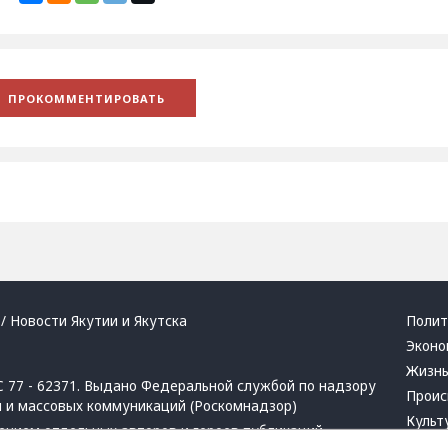
/ Новости Якутии и Якутска
Полит
Эконо
Жизн
 77 - 62371. Выдано Федеральной службой по надзору
Проис
й и массовых коммуникаций (Роскомнадзор)
Культ
ением отдельных авторов и героев публикаций.
Респу