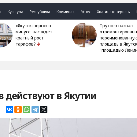
я
Культура
Республика
Криминал
Успех
Хватит это терпеть
«Якутскэнерго» в
Трутнев назвал
минусе: нас ждёт
отремонтированн
кратный рост
переименованну
тарифов?
площадь в Якутс
"площадью Ленин
в действуют в Якутии