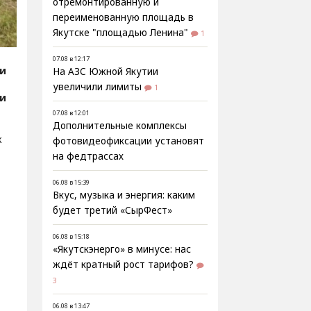
отремонтированную и
переименованную площадь в
Якутске "площадью Ленина"
1
07.08 в 12:17
ии
На АЗС Южной Якутии
увеличили лимиты
1
ии
07.08 в 12:01
Дополнительные комплексы
к
фотовидеофиксации установят
на федтрассах
06.08 в 15:39
Вкус, музыка и энергия: каким
будет третий «СырФест»
06.08 в 15:18
«Якутскэнерго» в минусе: нас
ждёт кратный рост тарифов?
3
06.08 в 13:47