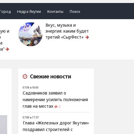
Город
Недра Якутии
Контакты
Поиск
Вкус, музыка и
ую и
энергия: каким будет
ю
третий «СырФест»
ке
а"
Свежие новости
07.08 в 18:00
Садовников заявил о
намерении усилить полномочия
глав на местах
2
07.08 в 17:37
Глава «Железных дорог Якутии»
поздравил строителей с