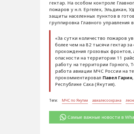
гектар. На особом контроле Главн
пожаров у н.п. Ергелех, Эльдикан, У
защиты населенных пунктов в гото
группировка Главного управления в 
«За сутки количество пожаров ув
более чем на 82 тысячи гектар з
прохождения грозовых фронтов, а
опасности на территории 11 рай
работу на территории Горного, 
работа авиации МЧС России на те
прокомментировал
Павел Гарин
Республике Саха (Якутия).
Теги:
МЧС по Якутии
авиалесоохрана
лес
Самые важные новости в Wh