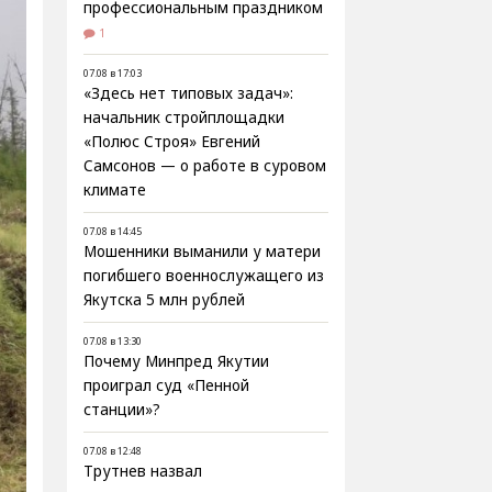
профессиональным праздником
1
07.08 в 17:03
«Здесь нет типовых задач»:
начальник стройплощадки
«Полюс Строя» Евгений
Самсонов — о работе в суровом
климате
07.08 в 14:45
Мошенники выманили у матери
погибшего военнослужащего из
Якутска 5 млн рублей
07.08 в 13:30
Почему Минпред Якутии
проиграл суд «Пенной
станции»?
07.08 в 12:48
Трутнев назвал