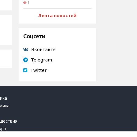
1
Лента новостей
Соцсети
Вконтакте
Telegram
Twitter
ика
мика
ь
шествия
ура
блика