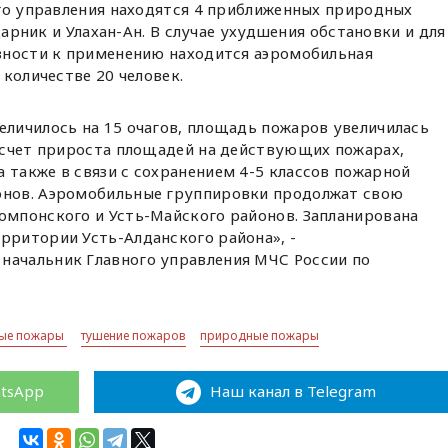
ого управления находятся 4 приближенных природных
дарник и Улахан-Ан. В случае ухудшения обстановки и для
вности к применению находится аэромобильная
количестве 20 человек.
еличилось на 15 очагов, площадь пожаров увеличилась
а счет прироста площадей на действующих пожарах,
 также в связи с сохранением 4-5 классов пожарной
онов. Аэромобильные группировки продолжат свою
Томпонского и Усть-Майского районов. Запланирована
рритории Усть-Алданского района», -
, начальник Главного управления МЧС России по
ные пожары
тушение пожаров
природные пожары
atsApp
Наш канал в Telegram