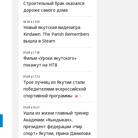
Строительный брак оказался
дороже самого дома
06.08 в 13:20
Новый якутская видеоигра
Kindawn: The Parish Remembers
вышла в Steam
05.08 в 17:36
Фильм «Уроки якутского»
покажут на НТВ
05.08 в 17:23
Трое лучниц из Якутии стали
победителями всероссийской
спортивной программы
1
05.08 в 16:21
Ушла из жизни главный тренер
Академии «Кындыкан»,
президент федерации «Чир
спорт» Якутии, Ирина Данилова