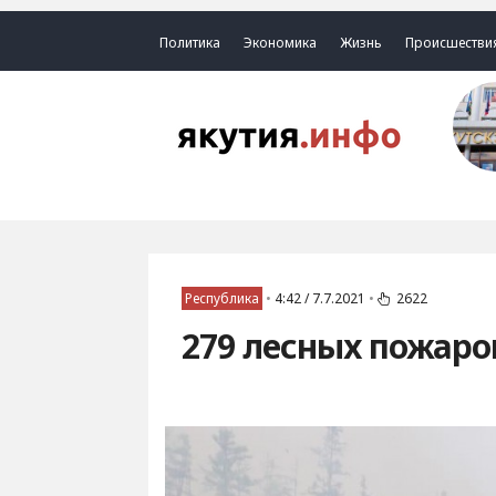
Политика
Экономика
Жизнь
Происшестви
Республика
•
4:42 / 7.7.2021
•
2622
279 лесных пожаро