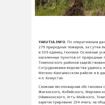
YAKUTIA.INFO.
По оперативным дан
279 природных пожаров, за сутки л
и 339 единиц техники. Основные ус
населенных пунктов от природных п
Томпонского районов задействован
Сотрудниками ведомства удалось не
Мегино-Кангаласском районе и в 
н.п. Хомустах.
Сложная лесопожарная обстановка с
Жиганского, Кобяйского, Мирнинск
Оймяконского, Усть-Майского, Томп
зарегистрировано 234 очага, на о