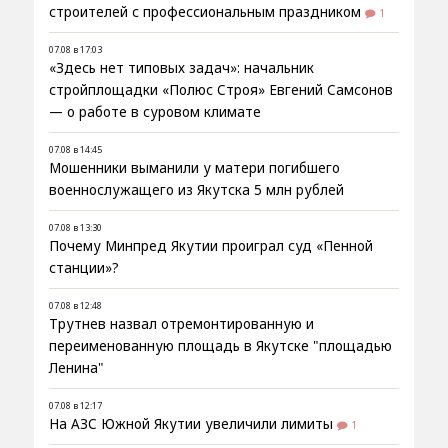
строителей с профессиональным праздником
1
07.08 в 17:03
«Здесь нет типовых задач»: начальник
стройплощадки «Полюс Строя» Евгений Самсонов
— о работе в суровом климате
07.08 в 14:45
Мошенники выманили у матери погибшего
военнослужащего из Якутска 5 млн рублей
07.08 в 13:30
Почему Минпред Якутии проиграл суд «Пенной
станции»?
07.08 в 12:48
Трутнев назвал отремонтированную и
переименованную площадь в Якутске "площадью
Ленина"
07.08 в 12:17
На АЗС Южной Якутии увеличили лимиты
1