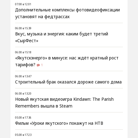
07.08 в 12:01
Дополнительные комплексы фотовидеофиксации
установят на федтрассах
06.08 в 15:39
Вкус, музыка и энергия: каким будет третий
«СырФест»
06.08 в 15:18
«Якутскэнерго» в минусе: нас ждёт кратный рост
тарифов?
1
06.08 в 13:47
Строительный брак оказался дороже самого дома
06.08 в 13:20
Новый якутская видеоигра Kindawn: The Parish
Remembers вышла в Steam
05.08 в 17:36
Фильм «Уроки якутского» покажут на НТВ
05.08 в 17:23