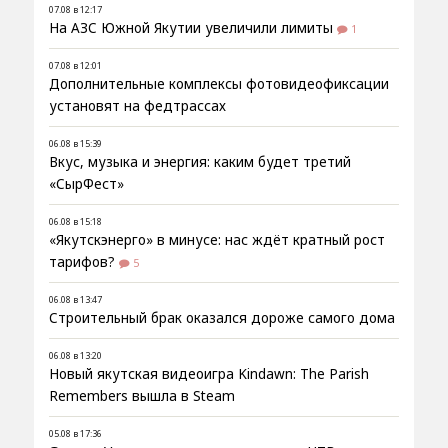
07.08 в 12:17
На АЗС Южной Якутии увеличили лимиты
1
07.08 в 12:01
Дополнительные комплексы фотовидеофиксации
установят на федтрассах
06.08 в 15:39
Вкус, музыка и энергия: каким будет третий
«СырФест»
06.08 в 15:18
«Якутскэнерго» в минусе: нас ждёт кратный рост
тарифов?
5
06.08 в 13:47
Строительный брак оказался дороже самого дома
06.08 в 13:20
Новый якутская видеоигра Kindawn: The Parish
Remembers вышла в Steam
05.08 в 17:36