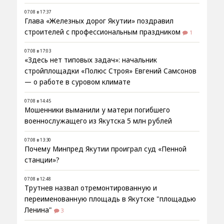
07.08 в 17:37
Глава «Железных дорог Якутии» поздравил
строителей с профессиональным праздником
1
07.08 в 17:03
«Здесь нет типовых задач»: начальник
стройплощадки «Полюс Строя» Евгений Самсонов
— о работе в суровом климате
07.08 в 14:45
Мошенники выманили у матери погибшего
военнослужащего из Якутска 5 млн рублей
07.08 в 13:30
Почему Минпред Якутии проиграл суд «Пенной
станции»?
07.08 в 12:48
Трутнев назвал отремонтированную и
переименованную площадь в Якутске "площадью
Ленина"
3