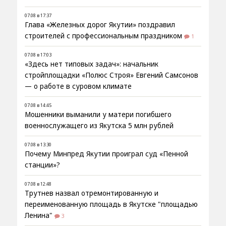
07.08 в 17:37
Глава «Железных дорог Якутии» поздравил
строителей с профессиональным праздником
1
07.08 в 17:03
«Здесь нет типовых задач»: начальник
стройплощадки «Полюс Строя» Евгений Самсонов
— о работе в суровом климате
07.08 в 14:45
Мошенники выманили у матери погибшего
военнослужащего из Якутска 5 млн рублей
07.08 в 13:30
Почему Минпред Якутии проиграл суд «Пенной
станции»?
07.08 в 12:48
Трутнев назвал отремонтированную и
переименованную площадь в Якутске "площадью
Ленина"
3