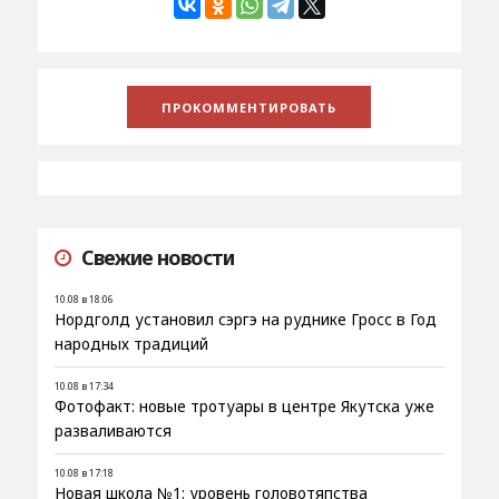
Свежие новости
10.08 в 18:06
Нордголд установил сэргэ на руднике Гросс в Год
народных традиций
10.08 в 17:34
Фотофакт: новые тротуары в центре Якутска уже
разваливаются
10.08 в 17:18
Новая школа №1: уровень головотяпства