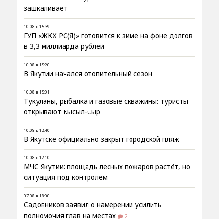
зашкаливает
10.08 в 15:39
ГУП «ЖКХ РС(Я)» готовится к зиме на фоне долгов
в 3,3 миллиарда рублей
10.08 в 15:20
В Якутии начался отопительный сезон
10.08 в 15:01
Тукуланы, рыбалка и газовые скважины: туристы
открывают Кысыл-Сыр
10.08 в 12:40
В Якутске официально закрыт городской пляж
10.08 в 12:10
МЧС Якутии: площадь лесных пожаров растёт, но
ситуация под контролем
07.08 в 18:00
Садовников заявил о намерении усилить
полномочия глав на местах
2