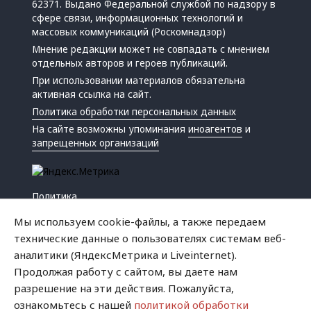
62371. Выдано Федеральной службой по надзору в
сфере связи, информационных технологий и
массовых коммуникаций (Роскомнадзор)
Мнение редакции может не совпадать с мнением
отдельных авторов и героев публикаций.
При использовании материалов обязательна
активная ссылка на сайт.
Политика обработки персональных данных
На сайте возможны упоминания
иноагентов
и
запрещенных организаций
Политика
Экономика
Мы используем cookie-файлы, а также передаем
Жизнь
технические данные о пользователях системам веб-
Происшествия
аналитики (ЯндексМетрика и Liveinternet).
Культура
Продолжая работу с сайтом, вы даете нам
Республика
разрешение на эти действия. Пожалуйста,
Криминал
ознакомьтесь с нашей
политикой обработки