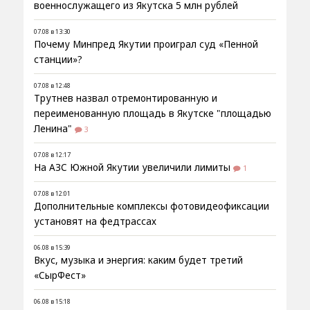
военнослужащего из Якутска 5 млн рублей
07.08 в 13:30
Почему Минпред Якутии проиграл суд «Пенной
станции»?
07.08 в 12:48
Трутнев назвал отремонтированную и
переименованную площадь в Якутске "площадью
Ленина"
3
07.08 в 12:17
На АЗС Южной Якутии увеличили лимиты
1
07.08 в 12:01
Дополнительные комплексы фотовидеофиксации
установят на федтрассах
06.08 в 15:39
Вкус, музыка и энергия: каким будет третий
«СырФест»
06.08 в 15:18