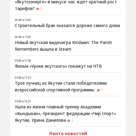
«Якутскэнерго» в минусе: нас ждёт кратный рост
тарифов?
3
06.08 в 13:47
Строительный брак оказался дороже самого дома
06.08 в 13:20
Новый якутская видеоигра Kindawn: The Parish
Remembers вышла в Steam
05.08 в 17:36
Фильм «Уроки якутского» покажут на НТВ
05.08 в 17:23
Трое лучниц из Якутии стали победителями
всероссийской спортивной программы
1
05.08 в 16:21
Ушла из жизни главный тренер Академии
«Кындыкан», президент федерации «Чир спорт»
Якутии, Ирина Данилова
1
Лента новостей