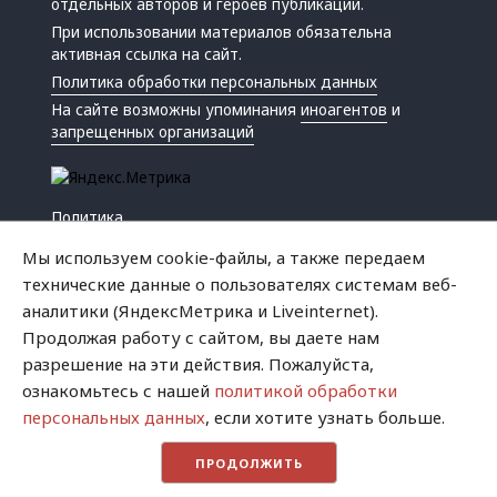
отдельных авторов и героев публикаций.
При использовании материалов обязательна
активная ссылка на сайт.
Политика обработки персональных данных
На сайте возможны упоминания
иноагентов
и
запрещенных организаций
Политика
Экономика
Мы используем cookie-файлы, а также передаем
Жизнь
технические данные о пользователях системам веб-
Происшествия
аналитики (ЯндексМетрика и Liveinternet).
Культура
Продолжая работу с сайтом, вы даете нам
Республика
разрешение на эти действия. Пожалуйста,
Криминал
ознакомьтесь с нашей
политикой обработки
Успех
персональных данных
, если хотите узнать больше.
Хватит это терпеть
ПРОДОЛЖИТЬ
Город