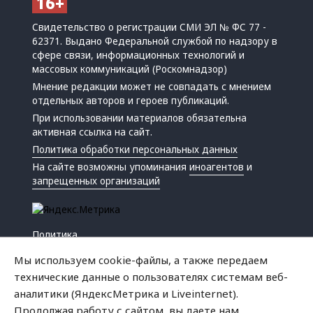
Свидетельство о регистрации СМИ ЭЛ № ФС 77 -
62371. Выдано Федеральной службой по надзору в
сфере связи, информационных технологий и
массовых коммуникаций (Роскомнадзор)
Мнение редакции может не совпадать с мнением
отдельных авторов и героев публикаций.
При использовании материалов обязательна
активная ссылка на сайт.
Политика обработки персональных данных
На сайте возможны упоминания
иноагентов
и
запрещенных организаций
Политика
Экономика
Мы используем cookie-файлы, а также передаем
Жизнь
технические данные о пользователях системам веб-
Происшествия
аналитики (ЯндексМетрика и Liveinternet).
Культура
Продолжая работу с сайтом, вы даете нам