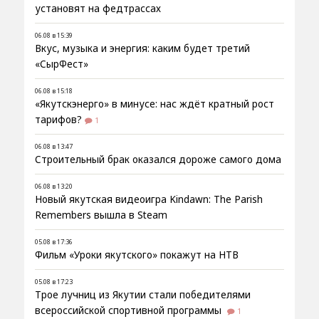
установят на федтрассах
06.08 в 15:39
Вкус, музыка и энергия: каким будет третий
«СырФест»
06.08 в 15:18
«Якутскэнерго» в минусе: нас ждёт кратный рост
тарифов?
1
06.08 в 13:47
Строительный брак оказался дороже самого дома
06.08 в 13:20
Новый якутская видеоигра Kindawn: The Parish
Remembers вышла в Steam
05.08 в 17:36
Фильм «Уроки якутского» покажут на НТВ
05.08 в 17:23
Трое лучниц из Якутии стали победителями
всероссийской спортивной программы
1