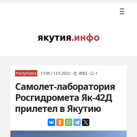
Республика
•
13:05 / 13.5.2022
•
4582
•
1
Самолет-лаборатория
Росгидромета Як-42Д
прилетел в Якутию