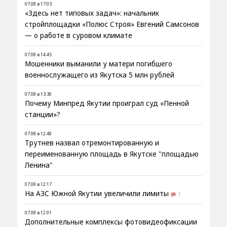
07.08 в 17:03
«Здесь нет типовых задач»: начальник
стройплощадки «Полюс Строя» Евгений Самсонов
— о работе в суровом климате
07.08 в 14:45
Мошенники выманили у матери погибшего
военнослужащего из Якутска 5 млн рублей
07.08 в 13:30
Почему Минпред Якутии проиграл суд «Пенной
станции»?
07.08 в 12:48
Трутнев назвал отремонтированную и
переименованную площадь в Якутске "площадью
Ленина"
07.08 в 12:17
На АЗС Южной Якутии увеличили лимиты
1
07.08 в 12:01
Дополнительные комплексы фотовидеофиксации