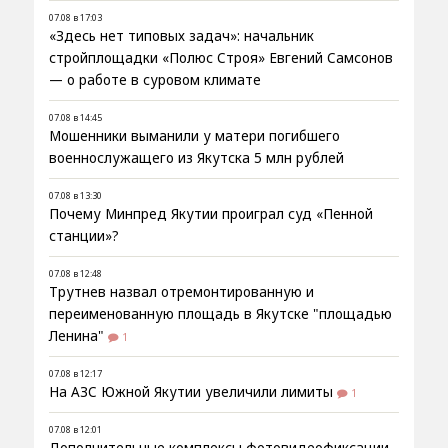
07.08 в 17:03
«Здесь нет типовых задач»: начальник
стройплощадки «Полюс Строя» Евгений Самсонов
— о работе в суровом климате
07.08 в 14:45
Мошенники выманили у матери погибшего
военнослужащего из Якутска 5 млн рублей
07.08 в 13:30
Почему Минпред Якутии проиграл суд «Пенной
станции»?
07.08 в 12:48
Трутнев назвал отремонтированную и
переименованную площадь в Якутске "площадью
Ленина"
1
07.08 в 12:17
На АЗС Южной Якутии увеличили лимиты
1
07.08 в 12:01