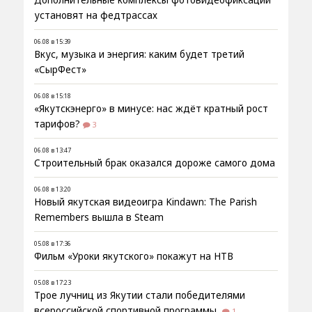
Дополнительные комплексы фотовидеофиксации
установят на федтрассах
06.08 в 15:39
Вкус, музыка и энергия: каким будет третий
«СырФест»
06.08 в 15:18
«Якутскэнерго» в минусе: нас ждёт кратный рост
тарифов?
3
06.08 в 13:47
Строительный брак оказался дороже самого дома
06.08 в 13:20
Новый якутская видеоигра Kindawn: The Parish
Remembers вышла в Steam
05.08 в 17:36
Фильм «Уроки якутского» покажут на НТВ
05.08 в 17:23
Трое лучниц из Якутии стали победителями
всероссийской спортивной программы
1