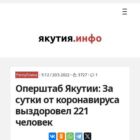
Республика
•
5:12 / 20.5.2022
•
3727
•
1
Оперштаб Якутии: За
сутки от коронавируса
выздоровел 221
человек