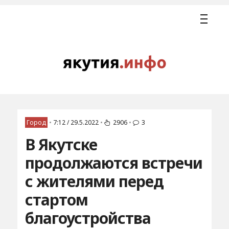
Город
•
7:12 / 29.5.2022
•
2906
•
3
В Якутске
продолжаются встречи
с жителями перед
стартом
благоустройства