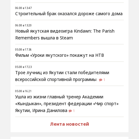
06.08 в 13:47
Строительный брак оказался дороже самого дома
06.08 в 13:20
Новый якутская видеоигра Kindawn: The Parish
Remembers вышла в Steam
05.08 в 17:36
Фильм «Уроки якутского» покажут на НТВ
05.08 в 17:23
Трое лучниц из Якутии стали победителями
всероссийской спортивной программы
1
05.08 в 16:21
Ушла из жизни главный тренер Академии
«Кындыкан», президент федерации «Чир спорт»
Якутии, Ирина Данилова
1
Лента новостей