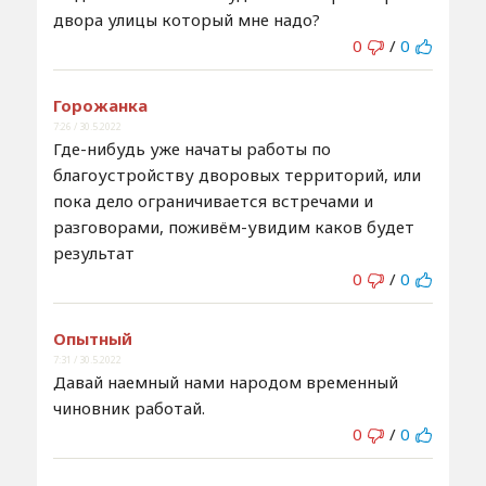
двора улицы который мне надо?
0
/
0
Горожанка
7:26 / 30.5.2022
Где-нибудь уже начаты работы по
благоустройству дворовых территорий, или
пока дело ограничивается встречами и
разговорами, поживём-увидим каков будет
результат
0
/
0
Опытный
7:31 / 30.5.2022
Давай наемный нами народом временный
чиновник работай.
0
/
0