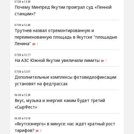
07.08 в 13:30
Почему Минпред Якутии проиграл суд «Пенной
станции»?
07.08 в 12:48
Трутнев назвал отремонтированную и
переименованную площадь в Якутске "площадью
Ленина"
1
07.08 в 12:17
На АЗС Южной Якутии увеличили лимиты
1
07.08 в 12:01
Дополнительные комплексы фотовидеофиксации
установят на федтрассах
06.08 в 15:39
Вкус, музыка и энергия: каким будет третий
«СырФест»
06.08 в 15:18
«Якутскэнерго» в минусе: нас ждёт кратный рост
тарифов?
3