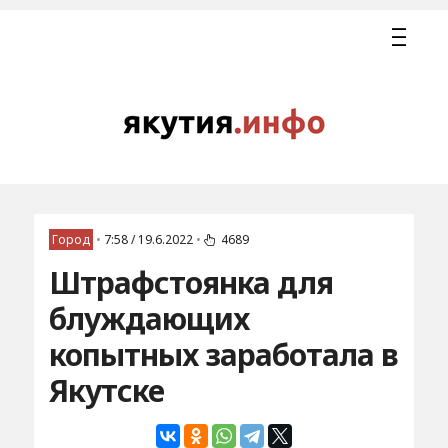
Город
•
7:58 / 19.6.2022
•
4689
Штрафстоянка для
блуждающих
копытных заработала в
Якутске