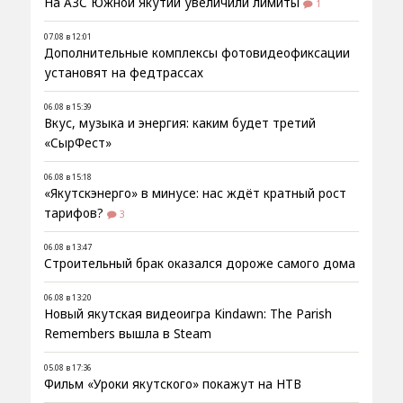
На АЗС Южной Якутии увеличили лимиты
1
07.08 в 12:01
Дополнительные комплексы фотовидеофиксации
установят на федтрассах
06.08 в 15:39
Вкус, музыка и энергия: каким будет третий
«СырФест»
06.08 в 15:18
«Якутскэнерго» в минусе: нас ждёт кратный рост
тарифов?
3
06.08 в 13:47
Строительный брак оказался дороже самого дома
06.08 в 13:20
Новый якутская видеоигра Kindawn: The Parish
Remembers вышла в Steam
05.08 в 17:36
Фильм «Уроки якутского» покажут на НТВ