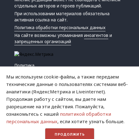
отдельных авторов и героев публикаций.
При использовании материалов обязательна
активная ссылка на сайт.
Политика обработки персональных данных
На сайте возможны упоминания
иноагентов
и
запрещенных организаций
Политика
Экономика
Мы используем cookie-файлы, а также передаем
Жизнь
технические данные о пользователях системам веб-
Происшествия
аналитики (ЯндексМетрика и Liveinternet).
Культура
Продолжая работу с сайтом, вы даете нам
Республика
разрешение на эти действия. Пожалуйста,
Криминал
ознакомьтесь с нашей
политикой обработки
Успех
персональных данных
, если хотите узнать больше.
Хватит это терпеть
ПРОДОЛЖИТЬ
Город