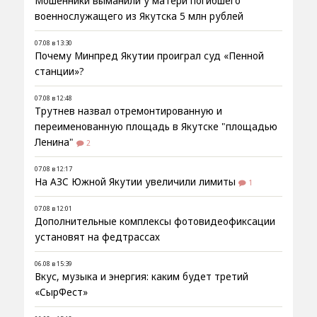
Мошенники выманили у матери погибшего
военнослужащего из Якутска 5 млн рублей
07.08 в 13:30
Почему Минпред Якутии проиграл суд «Пенной
станции»?
07.08 в 12:48
Трутнев назвал отремонтированную и
переименованную площадь в Якутске "площадью
Ленина"
2
07.08 в 12:17
На АЗС Южной Якутии увеличили лимиты
1
07.08 в 12:01
Дополнительные комплексы фотовидеофиксации
установят на федтрассах
06.08 в 15:39
Вкус, музыка и энергия: каким будет третий
«СырФест»