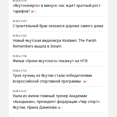
06.08 в 15:18
«Якутскэнерго» в минусе: нас ждёт кратный рост
тарифов?
3
06.08 в 13:47
Строительный брак оказался дороже самого дома
06.08 в 13:20
Новый якутская видеоигра Kindawn: The Parish
Remembers вышла в Steam
05.08 в 17:36
Фильм «Уроки якутского» покажут на НТВ
05.08 в 17:23
Трое лучниц из Якутии стали победителями
всероссийской спортивной программы
1
05.08 в 16:21
Ушла из жизни главный тренер Академии
«Кындыкан», президент федерации «Чир спорт»
Якутии, Ирина Данилова
1