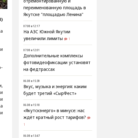
отремонтированную и
переименованную площадь в
Якутске "площадью Ленина"
Я)
07.08 в 12:17
а
На АЗС Южной Якутии
увеличили лимиты
1
 и
07.08 в 12:01
Дополнительные комплексы
фотовидеофиксации установят
о-
на федтрассах
06.08 в 15:39
,
Вкус, музыка и энергия: каким
 и
будет третий «СырФест»
ки
а
06.08 в 15:18
«Якутскэнерго» в минусе: нас
ди
ждёт кратный рост тарифов?
1
06.08 в 13:47