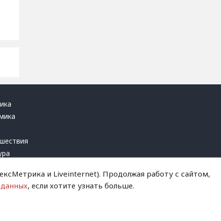
ика
мика
ь
шествия
ура
блика
ксМетрика и Liveinternet). Продолжая работу с сайтом,
инал
 данных
, если хотите узнать больше.
т это терпеть