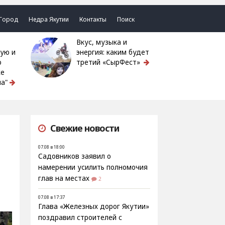
Город
Недра Якутии
Контакты
Поиск
Вкус, музыка и
ую и
энергия: каким будет
ю
третий «СырФест»
ке
а"
Свежие новости
07.08 в 18:00
Садовников заявил о
намерении усилить полномочия
глав на местах
2
07.08 в 17:37
Глава «Железных дорог Якутии»
поздравил строителей с