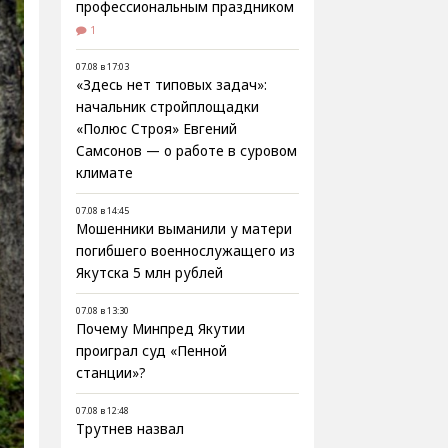
профессиональным праздником
1
07.08 в 17:03
«Здесь нет типовых задач»:
начальник стройплощадки
«Полюс Строя» Евгений
Самсонов — о работе в суровом
климате
07.08 в 14:45
Мошенники выманили у матери
погибшего военнослужащего из
Якутска 5 млн рублей
07.08 в 13:30
Почему Минпред Якутии
проиграл суд «Пенной
станции»?
07.08 в 12:48
Трутнев назвал