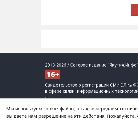
2013-2026 / Сетевое издание "Якутия.Инфо"
Свидетельство о регистрации СМИ ЭЛ № ФС
в сфере связи, информационных технологи
Мнение редакции может не совпадать с мн
При использовании материалов обязательна
Мы используем cookie-файлы, а также передаем техниче
Политика обработки персональных данных
вы даете нам разрешение на эти действия. Пожалуйста,
На сайте возможны упоминания
иноагенто