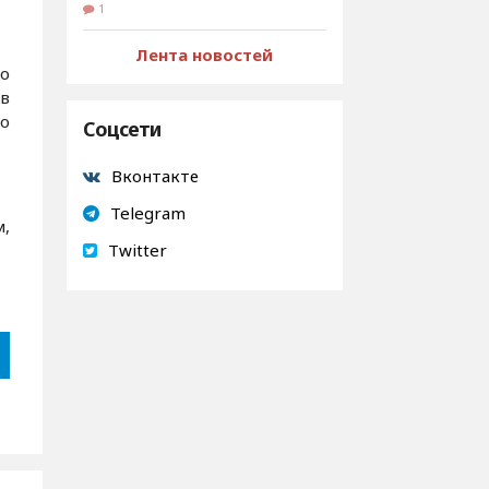
1
Лента новостей
но
ов
бо
Соцсети
Вконтакте
Telegram
м,
Twitter