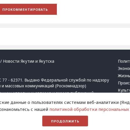
/ Новости Якутии и Якутска
Полит
Эконо
Жизн
 77 - 62371. Выдано Федеральной службой по надзору
Проис
й и массовых коммуникаций (Роскомнадзор)
Культ
ением отдельных авторов и героев публикаций.
Респу
 активная ссылка на сайт.
ские данные о пользователях системам веб-аналитики (Янде
Крим
 ознакомьтесь с нашей
политикой обработки персональных
Успех
в
и
запрещенных организаций
Хвати
ПРОДОЛЖИТЬ
Город