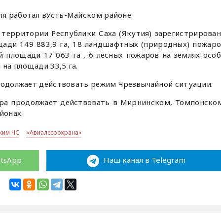
я работал вУсть-Майском районе.
а территории Республики Саха (Якутия) зарегистрирова
ади 149 883,9 га, 18 ландшафтных (природных) пожар
й площади 17 063 га , 6 лесных пожаров на землях осо
на площади 33,5 га.
продолжает действовать режим Чрезвычайной ситуации.
ра продолжает действовать в Мирнинском, Томпонско
йонах.
жим ЧС
«Авиалесоохрана»
atsApp
Наш канал в Telegram