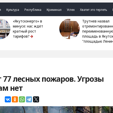
я
Культура
Республика
Криминал
Успех
Хватит это терпеть
«Якутскэнерго» в
Трутнев назвал
минусе: нас ждёт
отремонтированн
кратный рост
переименованну
тарифов?
площадь в Якутс
"площадью Ленин
т 77 лесных пожаров. Угрозы
ам нет