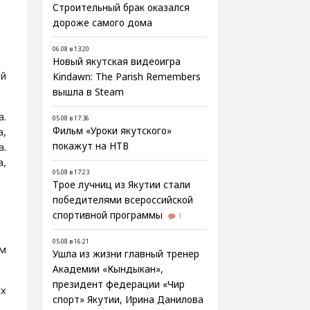
Строительный брак оказался
дороже самого дома
06.08 в 13:20
Новый якутская видеоигра
ей
Kindawn: The Parish Remembers
вышла в Steam
а.
05.08 в 17:36
Фильм «Уроки якутского»
а,
покажут на НТВ
а.
а,
05.08 в 17:23
Трое лучниц из Якутии стали
победителями всероссийской
спортивной программы
1
05.08 в 16:21
ом
Ушла из жизни главный тренер
Академии «Кындыкан»,
президент федерации «Чир
их
спорт» Якутии, Ирина Данилова