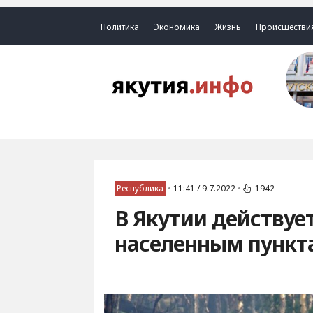
Политика
Экономика
Жизнь
Происшестви
Республика
•
11:41 / 9.7.2022
•
1942
В Якутии действуе
населенным пункт