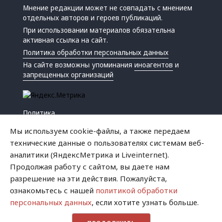
Мнение редакции может не совпадать с мнением
отдельных авторов и героев публикаций.
При использовании материалов обязательна
активная ссылка на сайт.
Политика обработки персональных данных
На сайте возможны упоминания
иноагентов
и
запрещенных организаций
Политика
Экономика
Мы используем cookie-файлы, а также передаем
Жизнь
технические данные о пользователях системам веб-
Происшествия
аналитики (ЯндексМетрика и Liveinternet).
Культура
Продолжая работу с сайтом, вы даете нам
Республика
разрешение на эти действия. Пожалуйста,
Криминал
ознакомьтесь с нашей
политикой обработки
Успех
персональных данных
, если хотите узнать больше.
Хватит это терпеть