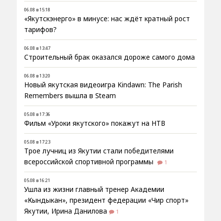
06.08 в 15:18
«Якутскэнерго» в минусе: нас ждёт кратный рост
тарифов?
06.08 в 13:47
Строительный брак оказался дороже самого дома
06.08 в 13:20
Новый якутская видеоигра Kindawn: The Parish
Remembers вышла в Steam
05.08 в 17:36
Фильм «Уроки якутского» покажут на НТВ
05.08 в 17:23
Трое лучниц из Якутии стали победителями
всероссийской спортивной программы
1
05.08 в 16:21
Ушла из жизни главный тренер Академии
«Кындыкан», президент федерации «Чир спорт»
Якутии, Ирина Данилова
1