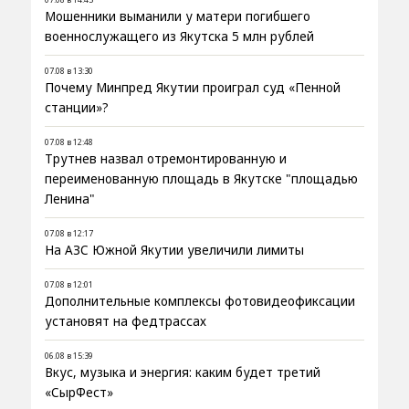
Мошенники выманили у матери погибшего
военнослужащего из Якутска 5 млн рублей
07.08 в 13:30
Почему Минпред Якутии проиграл суд «Пенной
станции»?
07.08 в 12:48
Трутнев назвал отремонтированную и
переименованную площадь в Якутске "площадью
Ленина"
07.08 в 12:17
На АЗС Южной Якутии увеличили лимиты
07.08 в 12:01
Дополнительные комплексы фотовидеофиксации
установят на федтрассах
06.08 в 15:39
Вкус, музыка и энергия: каким будет третий
«СырФест»