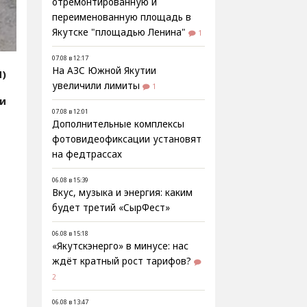
отремонтированную и
переименованную площадь в
Якутске "площадью Ленина"
1
07.08 в 12:17
На АЗС Южной Якутии
Я)
увеличили лимиты
1
ти
07.08 в 12:01
Дополнительные комплексы
фотовидеофиксации установят
на федтрассах
06.08 в 15:39
Вкус, музыка и энергия: каким
будет третий «СырФест»
06.08 в 15:18
«Якутскэнерго» в минусе: нас
ждёт кратный рост тарифов?
2
06.08 в 13:47