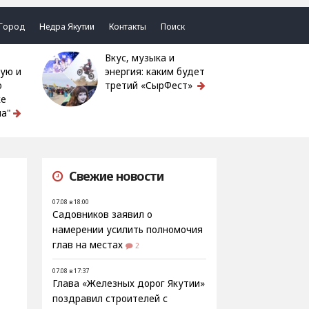
Город
Недра Якутии
Контакты
Поиск
Вкус, музыка и
ую и
энергия: каким будет
ю
третий «СырФест»
ке
а"
Свежие новости
07.08 в 18:00
Садовников заявил о
намерении усилить полномочия
глав на местах
2
07.08 в 17:37
Глава «Железных дорог Якутии»
поздравил строителей с