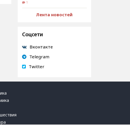
1
Лента новостей
Соцсети
Вконтакте
Telegram
Twitter
ика
мика
ь
шествия
ура
блика