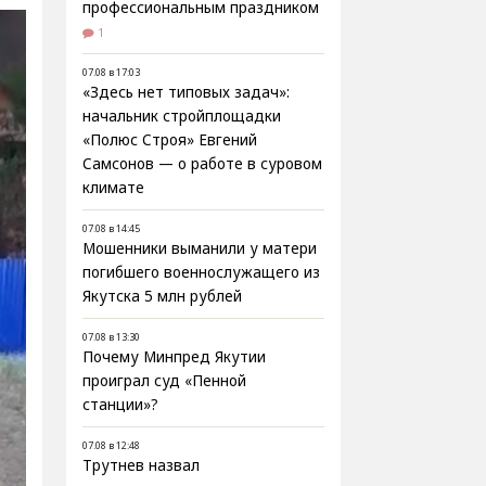
профессиональным праздником
1
07.08 в 17:03
«Здесь нет типовых задач»:
начальник стройплощадки
«Полюс Строя» Евгений
Самсонов — о работе в суровом
климате
07.08 в 14:45
Мошенники выманили у матери
погибшего военнослужащего из
Якутска 5 млн рублей
07.08 в 13:30
Почему Минпред Якутии
проиграл суд «Пенной
станции»?
07.08 в 12:48
Трутнев назвал