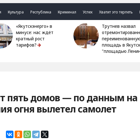
я
Культура
Республика
Криминал
Успех
Хватит это терпеть
«Якутскэнерго» в
Трутнев назвал
минусе: нас ждёт
отремонтированн
кратный рост
переименованну
тарифов?
площадь в Якутс
"площадью Ленин
ит пять домов — по данным на
ния огня вылетел самолет