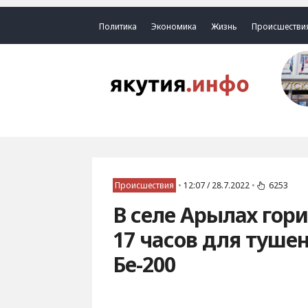
Политика
Экономика
Жизнь
Происшестви
Происшествия
•
12:07 / 28.7.2022
•
6253
В селе Арылах гор
17 часов для туше
Бе-200