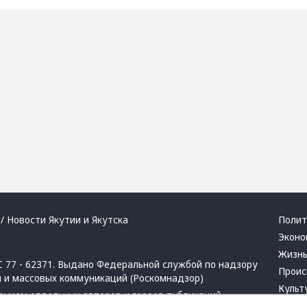
/ Новости Якутии и Якутска
Полит
Эконо
Жизн
 77 - 62371. Выдано Федеральной службой по надзору
Проис
й и массовых коммуникаций (Роскомнадзор)
Культ
ением отдельных авторов и героев публикаций.
Респу