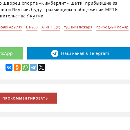
во Дворец спорта «Кимберлит». Дети, прибывшие из
она и Якутии, будут размещены в общежитии МРТК.
вительства Якутии.
село Арылах
Бе-200
АГИП РС(Я)
тушение пожара
природный пожар
atsApp
Наш канал в Telegram