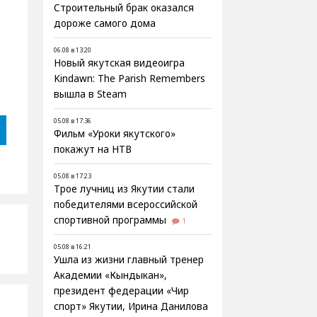
Строительный брак оказался
дороже самого дома
06.08 в 13:20
Новый якутская видеоигра
Kindawn: The Parish Remembers
вышла в Steam
05.08 в 17:36
Фильм «Уроки якутского»
покажут на НТВ
05.08 в 17:23
Трое лучниц из Якутии стали
победителями всероссийской
спортивной программы
1
05.08 в 16:21
Ушла из жизни главный тренер
Академии «Кындыкан»,
президент федерации «Чир
спорт» Якутии, Ирина Данилова