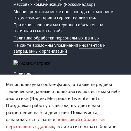
массовых коммуникаций (Роскомнадзор)
Мнение редакции может не совпадать с мнением
отдельных авторов и героев публикаций.
При использовании материалов обязательна
активная ссылка на сайт.
Политика обработки персональных данных
На сайте возможны упоминания
иноагентов
и
запрещенных организаций
Политика
Экономика
Мы используем cookie-файлы, а также передаем
Жизнь
технические данные о пользователях системам веб-
Происшествия
аналитики (ЯндексМетрика и Liveinternet).
Культура
Продолжая работу с сайтом, вы даете нам
Республика
разрешение на эти действия. Пожалуйста,
Криминал
ознакомьтесь с нашей
политикой обработки
Успех
персональных данных
, если хотите узнать больше.