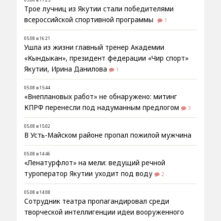
Трое лучниц из Якутии стали победителями
всероссийской спортивной программы
1
05.08 в 16:21
Ушла из жизни главный тренер Академии
«Кындыкан», президент федерации «Чир спорт»
Якутии, Ирина Данилова
1
05.08 в 15:44
«Внеплановых работ» не обнаружено: митинг
КПРФ перенесли под надуманным предлогом
3
05.08 в 15:02
В Усть-Майском районе пропал пожилой мужчина
05.08 в 14:46
«Ленатурфлот» на мели: ведущий речной
туроператор Якутии уходит под воду
2
05.08 в 14:08
Сотрудник театра пропагандировал среди
творческой интеллигенции идеи вооруженного