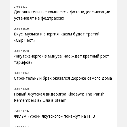
07.08 в 12:01
Дополнительные комплексы фотовидеофиксации
установят на федтрассах
06.08 в 15:39
Вкус, музыка и энергия: каким будет третий
«СырФест»
06.08 в 15:18
«Якутскэнерго» в минусе: нас ждёт кратный рост
тарифов?
06.08 в 13:47
Строительный брак оказался дороже самого дома
06.08 в 13:20
Новый якутская видеоигра Kindawn: The Parish
Remembers вышла в Steam
05.08 в 17:36
Фильм «Уроки якутского» покажут на НТВ
05.08 в 17:23