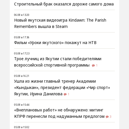
Строительный брак оказался дороже самого дома
06.08 в 13:20
Новый якутская видеоигра Kindawn: The Parish
Remembers вышла в Steam
05.08 в 17:36
Фильм «Уроки якутского» покажут на НТВ
05.08 в 17:23
Трое лучниц из Якутии стали победителями
всероссийской спортивной программы
1
05.08 в 16:21
Ушла из жизни главный тренер Академии
«Кындыкан», президент федерации «Чир спорт»
Якутии, Ирина Данилова
1
05.08 в 15:44
«Внеплановых работ» не обнаружено: митинг
КПРФ перенесли под надуманным предлогом
3
05.08 в 15:02