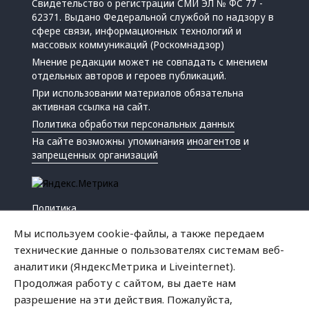
Свидетельство о регистрации СМИ ЭЛ № ФС 77 -
62371. Выдано Федеральной службой по надзору в
сфере связи, информационных технологий и
массовых коммуникаций (Роскомнадзор)
Мнение редакции может не совпадать с мнением
отдельных авторов и героев публикаций.
При использовании материалов обязательна
активная ссылка на сайт.
Политика обработки персональных данных
На сайте возможны упоминания
иноагентов
и
запрещенных организаций
Политика
Экономика
Мы используем cookie-файлы, а также передаем
Жизнь
технические данные о пользователях системам веб-
Происшествия
аналитики (ЯндексМетрика и Liveinternet).
Культура
Продолжая работу с сайтом, вы даете нам
Республика
разрешение на эти действия. Пожалуйста,