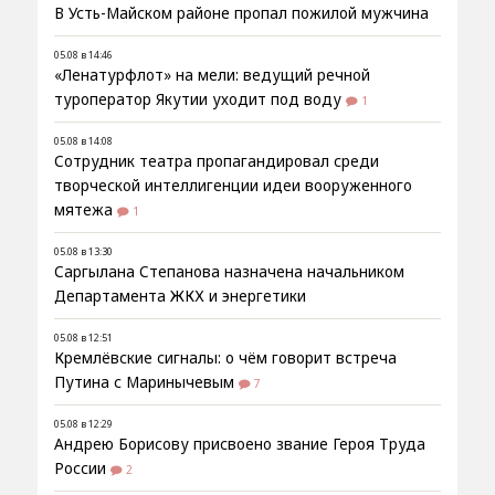
В Усть-Майском районе пропал пожилой мужчина
05.08 в 14:46
«Ленатурфлот» на мели: ведущий речной
туроператор Якутии уходит под воду
1
05.08 в 14:08
Сотрудник театра пропагандировал среди
творческой интеллигенции идеи вооруженного
мятежа
1
05.08 в 13:30
Саргылана Степанова назначена начальником
Департамента ЖКХ и энергетики
05.08 в 12:51
Кремлёвские сигналы: о чём говорит встреча
Путина с Маринычевым
7
05.08 в 12:29
Андрею Борисову присвоено звание Героя Труда
России
2