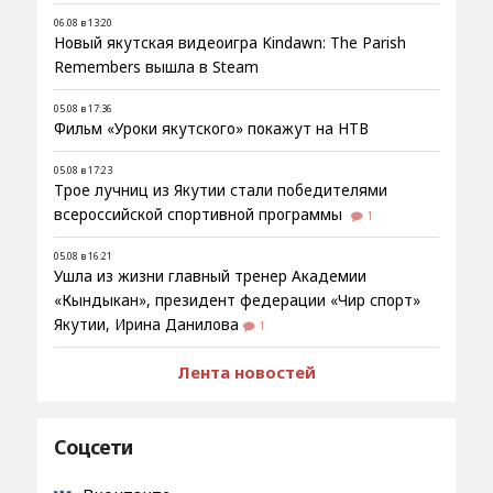
06.08 в 13:20
Новый якутская видеоигра Kindawn: The Parish
Remembers вышла в Steam
05.08 в 17:36
Фильм «Уроки якутского» покажут на НТВ
05.08 в 17:23
Трое лучниц из Якутии стали победителями
всероссийской спортивной программы
1
05.08 в 16:21
Ушла из жизни главный тренер Академии
«Кындыкан», президент федерации «Чир спорт»
Якутии, Ирина Данилова
1
Лента новостей
Соцсети