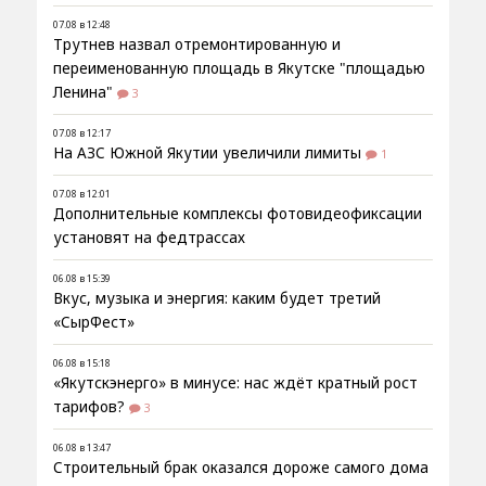
07.08 в 12:48
Трутнев назвал отремонтированную и
переименованную площадь в Якутске "площадью
Ленина"
3
07.08 в 12:17
На АЗС Южной Якутии увеличили лимиты
1
07.08 в 12:01
Дополнительные комплексы фотовидеофиксации
установят на федтрассах
06.08 в 15:39
Вкус, музыка и энергия: каким будет третий
«СырФест»
06.08 в 15:18
«Якутскэнерго» в минусе: нас ждёт кратный рост
тарифов?
3
06.08 в 13:47
Строительный брак оказался дороже самого дома