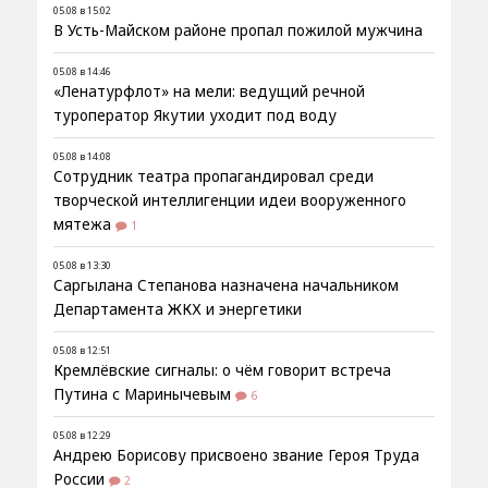
05.08 в 15:02
В Усть-Майском районе пропал пожилой мужчина
05.08 в 14:46
«Ленатурфлот» на мели: ведущий речной
туроператор Якутии уходит под воду
05.08 в 14:08
Сотрудник театра пропагандировал среди
творческой интеллигенции идеи вооруженного
мятежа
1
05.08 в 13:30
Саргылана Степанова назначена начальником
Департамента ЖКХ и энергетики
05.08 в 12:51
Кремлёвские сигналы: о чём говорит встреча
Путина с Маринычевым
6
05.08 в 12:29
Андрею Борисову присвоено звание Героя Труда
России
2