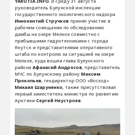
YAKUTIA.INFO.
В среду 31 августа
руководитель Булунской инспекции
государственного экологического надзора
Иннокентий Стручков
принял участие в
рабочем совещании по обследованию
дамбы на озере Мелкое совместно с
прибывшими гидротехниками с города
Якутск и представителями оперативного
штаба по контролю за ситуацией на озере
Мелкое, куда вошли глава Булунского
района
Афанасий Андросов
, представитель
МЧС по Булунскому району
Максим
Прокопьев
, гендиректор ООО «Восход»
Михаил Шаруненко
, также присутствовал
первый заместитель министра по развитию
Арктики
Сергей Неустроев
.