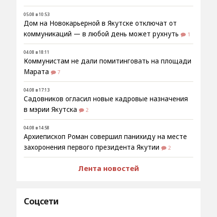
05.08 в 10:53
Дом на Новокарьерной в Якутске отключат от
коммуникаций — в любой день может рухнуть
1
04.08 в 18:11
Коммунистам не дали помитинговать на площади
Марата
7
04.08 в 17:13
Садовников огласил новые кадровые назначения
в мэрии Якутска
2
04.08 в 14:58
Архиепископ Роман совершил панихиду на месте
захоронения первого президента Якутии
2
Лента новостей
Соцсети