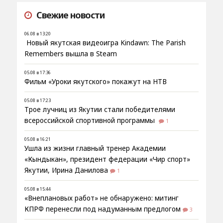
Свежие новости
06.08 в 13:20
Новый якутская видеоигра Kindawn: The Parish
Remembers вышла в Steam
05.08 в 17:36
Фильм «Уроки якутского» покажут на НТВ
05.08 в 17:23
Трое лучниц из Якутии стали победителями
всероссийской спортивной программы
1
05.08 в 16:21
Ушла из жизни главный тренер Академии
«Кындыкан», президент федерации «Чир спорт»
Якутии, Ирина Данилова
1
05.08 в 15:44
«Внеплановых работ» не обнаружено: митинг
КПРФ перенесли под надуманным предлогом
3