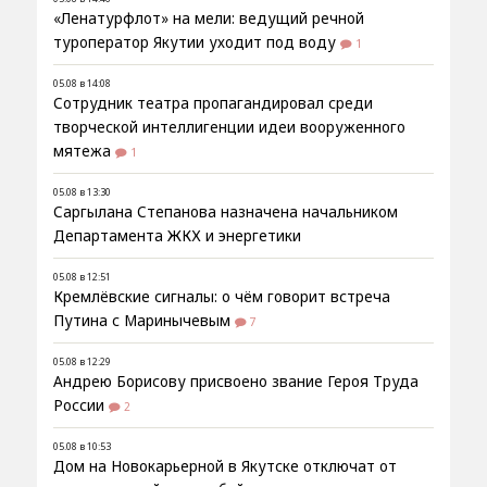
«Ленатурфлот» на мели: ведущий речной
туроператор Якутии уходит под воду
1
05.08 в 14:08
Сотрудник театра пропагандировал среди
творческой интеллигенции идеи вооруженного
мятежа
1
05.08 в 13:30
Саргылана Степанова назначена начальником
Департамента ЖКХ и энергетики
05.08 в 12:51
Кремлёвские сигналы: о чём говорит встреча
Путина с Маринычевым
7
05.08 в 12:29
Андрею Борисову присвоено звание Героя Труда
России
2
05.08 в 10:53
Дом на Новокарьерной в Якутске отключат от