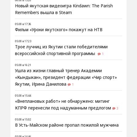
06.08 в 13:20
Новый якутская видеоигра Kindawn: The Parish
Remembers вышла в Steam
05.08 в 17:36
Фильм «Уроки якутского» покажут на НТВ
05.08 в 17:23
Трое лучниц из Якутии стали победителями
всероссийской спортивной программы
1
05.08 в 16:21
Ушла из жизни главный тренер Академии
«Кындыкан», президент федерации «Чир спорт»
Якутии, Ирина Данилова
1
05.08 в 15:44
«Внеплановых работ» не обнаружено: митинг
КПРФ перенесли под надуманным предлогом
3
05.08 в 15:02
В Усть-Майском районе пропал пожилой мужчина
05.08 в 14:46