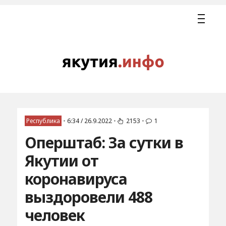
Республика
•
6:34 / 26.9.2022
•
2153
•
1
Оперштаб: За сутки в
Якутии от
коронавируса
выздоровели 488
человек