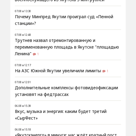
07.08 в 13:30
Почему Минпред Якутии проиграл суд «Пенной
станции»?
07.08 в 12:48
Трутнев назвал отремонтированную и
переименованную площадь в Якутске "площадью
Ленина"
1
07.08 в 12:17
На АЗС Южной Якутии увеличили лимиты
1
07.08 в 12:01
Дополнительные комплексы фотовидеофиксации
установят на федтрассах
06.08 в 15:39
Вкус, музыка и энергия: каким будет третий
«СырФест»
06.08 в 15:18
«Якутскэнерго» в минусе: нас ждёт кратный рост