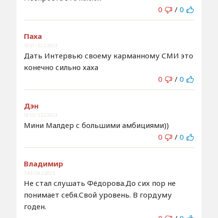
0
/
0
Паха
10:51 / 22.2.2023
Дать Интервью своему карманному СМИ это
конечно сильно хаха
0
/
0
Дэн
10:15 / 23.2.2023
Мини Малдер с большими амбициями))
0
/
0
Владимир
7:43 / 26.2.2023
Не стал слушать Фёдорова.До сих пор не
понимает себя.Свой уровень. В гордуму
годен.
0
/
0