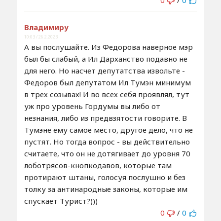
Владимиру
10:03 / 26.2.2023
А вы послушайте. Из Федорова наверное мэр
был бы слабый, а Ил Дарханство подавно не
для него. Но насчет депутатства извольте -
Федоров был депутатом Ил Тумэн минимум
в трех созывах! И во всех себя проявлял, тут
уж про уровень Гордумы вы либо от
незнания, либо из предвзятости говорите. В
Тумэне ему самое место, другое дело, что не
пустят. Но тогда вопрос - вы действительно
считаете, что он не дотягивает до уровня 70
лоботрясов-кнопкодавов, которые там
протирают штаны, голосуя послушно и без
толку за антинародные законы, которые им
спускает Турист?)))
0
/
0