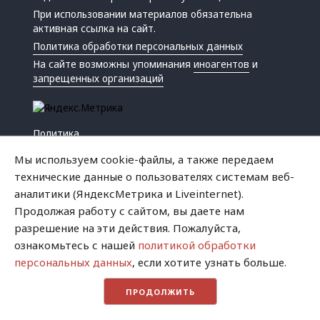
При использовании материалов обязательна
активная ссылка на сайт.
Политика обработки персональных данных
На сайте возможны упоминания
иноагентов
и
запрещенных организаций
Политика
Экономика
Мы используем cookie-файлы, а также передаем
Жизнь
технические данные о пользователях системам веб-
Происшествия
аналитики (ЯндексМетрика и Liveinternet).
Культура
Продолжая работу с сайтом, вы даете нам
Республика
разрешение на эти действия. Пожалуйста,
Криминал
ознакомьтесь с нашей
политикой обработки
Успех
персональных данных
, если хотите узнать больше.
Хватит это терпеть
ПРОДОЛЖИТЬ
Город