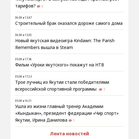
тарифов?
2
06.08 в 13:47
Строительный брак оказался дороже самого дома
06.08 в 13:20
Новый якутская видеоигра Kindawn: The Parish
Remembers вышла в Steam
05.08 в 17:36
Фильм «Уроки якутского» покажут на НТВ
05.08 в 17:23
Трое лучниц из Якутии стали победителями
всероссийской спортивной программы
1
05.08 в 16:21
Ушла из жизни главный тренер Академии
«Кындыкан», президент федерации «Чир спорт»
Якутии, Ирина Данилова
1
Лента новостей