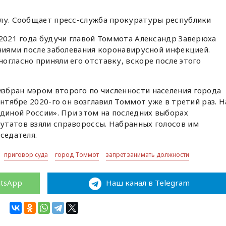
илу. Сообщает пресс-служба прокуратуры республики
2021 года будучи главой Томмота Александр Заверюха
ениями после заболевания коронавирусной инфекцией.
огласно приняли его отставку, вскоре после этого
збран мэром второго по численности населения города
ентябре 2020-го он возглавил Томмот уже в третий раз. Н
Единой России». При этом на последних выборах
утатов взяли справороссы. Набранных голосов им
седателя.
приговор суда
город Томмот
запрет занимать должности
atsApp
Наш канал в Telegram