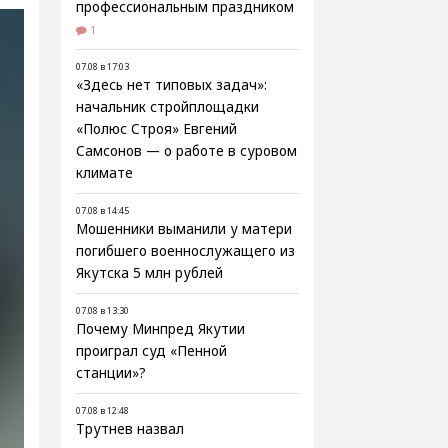
профессиональным праздником
1
07.08 в 17:03
«Здесь нет типовых задач»:
начальник стройплощадки
«Полюс Строя» Евгений
Самсонов — о работе в суровом
климате
07.08 в 14:45
Мошенники выманили у матери
погибшего военнослужащего из
Якутска 5 млн рублей
07.08 в 13:30
Почему Минпред Якутии
проиграл суд «Пенной
станции»?
07.08 в 12:48
Трутнев назвал