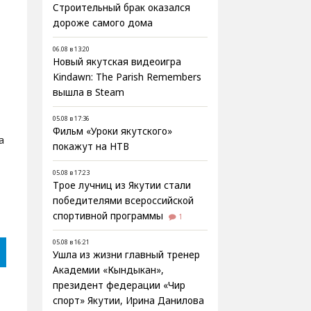
Строительный брак оказался
дороже самого дома
06.08 в 13:20
Новый якутская видеоигра
Kindawn: The Parish Remembers
вышла в Steam
05.08 в 17:36
Фильм «Уроки якутского»
а
покажут на НТВ
05.08 в 17:23
Трое лучниц из Якутии стали
победителями всероссийской
спортивной программы
1
05.08 в 16:21
Ушла из жизни главный тренер
Академии «Кындыкан»,
президент федерации «Чир
спорт» Якутии, Ирина Данилова