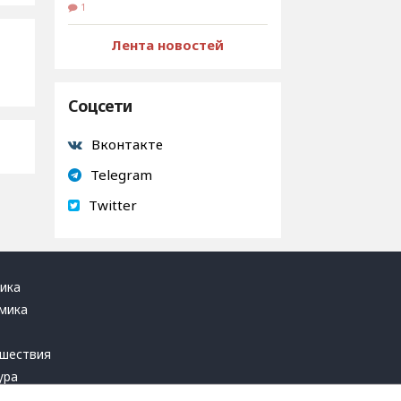
1
Лента новостей
Соцсети
Вконтакте
Telegram
Twitter
ика
мика
ь
шествия
ура
блика