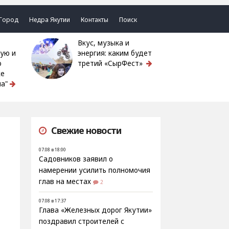
Город
Недра Якутии
Контакты
Поиск
Вкус, музыка и
ую и
энергия: каким будет
ю
третий «СырФест»
ке
а"
Свежие новости
07.08 в 18:00
Садовников заявил о
намерении усилить полномочия
глав на местах
2
07.08 в 17:37
Глава «Железных дорог Якутии»
поздравил строителей с