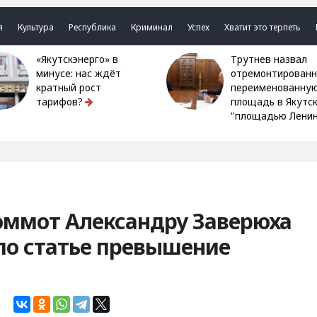
я
Культура
Республика
Криминал
Успех
Хватит это терпеть
«Якутскэнерго» в
Трутнев назвал
минусе: нас ждёт
отремонтированн
кратный рост
переименованну
тарифов?
площадь в Якутс
"площадью Ленин
Томмот Александру Заверюха
по статье превышение