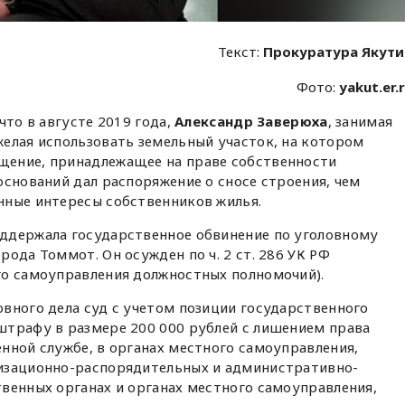
Текст:
Прокуратура Якут
Фото:
yakut.er.
что в августе 2019 года,
Александр Заверюха
, занимая
елая использовать земельный участок, на котором
щение, принадлежащее на праве собственности
оснований дал распоряжение о сносе строения, чем
нные интересы собственников жилья.
ддержала государственное обвинение по уголовному
ода Томмот. Он осужден по ч. 2 ст. 286 УК РФ
го самоуправления должностных полномочий).
вного дела суд с учетом позиции государственного
штрафу в размере 200 000 рублей с лишением права
нной службе, в органах местного самоуправления,
изационно-распорядительных и административно-
венных органах и органах местного самоуправления,