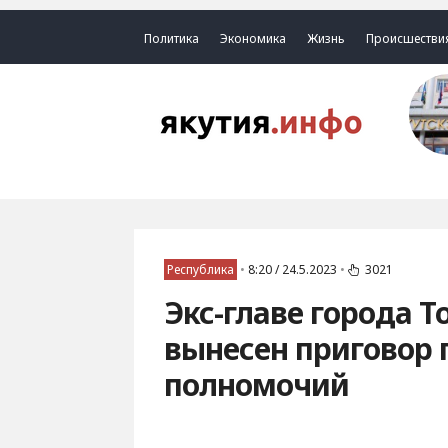
Политика
Экономика
Жизнь
Происшестви
Республика
•
8:20 / 24.5.2023
•
3021
Экс-главе города 
вынесен приговор 
полномочий