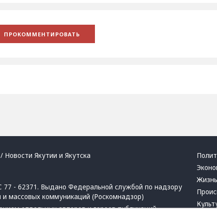
/ Новости Якутии и Якутска
Полит
Эконо
Жизн
 77 - 62371. Выдано Федеральной службой по надзору
Проис
й и массовых коммуникаций (Роскомнадзор)
Культ
ением отдельных авторов и героев публикаций.
Респу