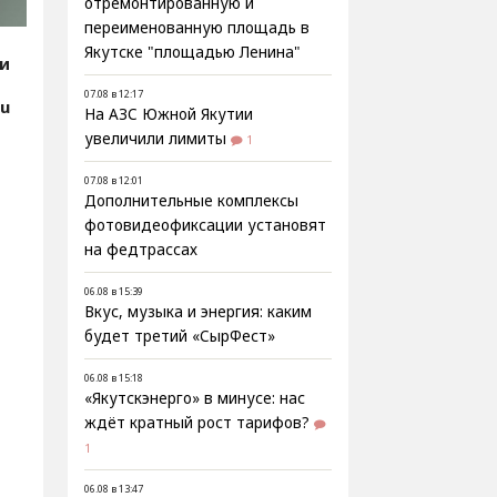
отремонтированную и
переименованную площадь в
Якутске "площадью Ленина"
ии
07.08 в 12:17
ru
На АЗС Южной Якутии
увеличили лимиты
1
07.08 в 12:01
Дополнительные комплексы
фотовидеофиксации установят
на федтрассах
06.08 в 15:39
Вкус, музыка и энергия: каким
будет третий «СырФест»
06.08 в 15:18
«Якутскэнерго» в минусе: нас
ждёт кратный рост тарифов?
1
06.08 в 13:47