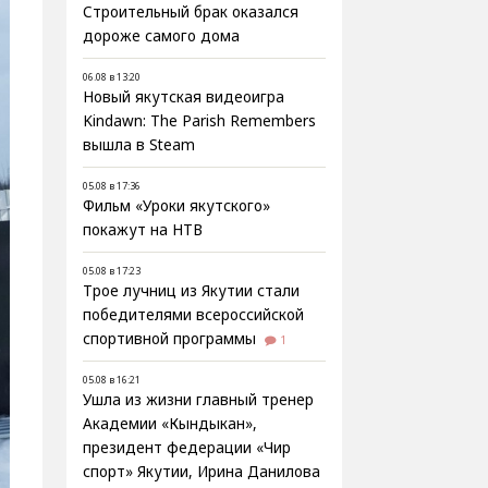
Строительный брак оказался
дороже самого дома
06.08 в 13:20
Новый якутская видеоигра
Kindawn: The Parish Remembers
вышла в Steam
05.08 в 17:36
Фильм «Уроки якутского»
покажут на НТВ
05.08 в 17:23
Трое лучниц из Якутии стали
победителями всероссийской
спортивной программы
1
05.08 в 16:21
Ушла из жизни главный тренер
Академии «Кындыкан»,
президент федерации «Чир
спорт» Якутии, Ирина Данилова