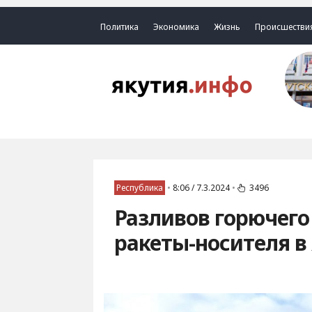
Политика
Экономика
Жизнь
Происшестви
Республика
•
8:06 / 7.3.2024
•
3496
Разливов горючего
ракеты-носителя в