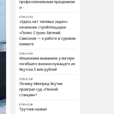
профессиональным праздником
1
07.08 в 17:03
«Здесь нет типовых задач»:
начальник стройплощадки
«Полюс Строя» Евгений
Самсонов — о работе в суровом
климате
07.08 в 14:45
Мошенники выманили у матери
погибшего военнослужащего из
Якутска 5 млн рублей
07.08 в 13:30
Почему Минпред Якутии
проиграл суд «Пенной
станции»?
07.08 в 12:48
Трутнев назвал