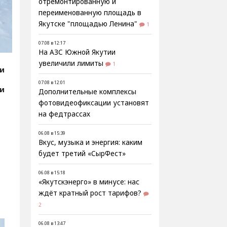
отремонтированную и
переименованную площадь в
Якутске "площадью Ленина"
1
07.08 в 12:17
На АЗС Южной Якутии
увеличили лимиты
1
ии
07.08 в 12:01
ии
Дополнительные комплексы
фотовидеофиксации установят
на федтрассах
06.08 в 15:39
Вкус, музыка и энергия: каким
будет третий «СырФест»
06.08 в 15:18
«Якутскэнерго» в минусе: нас
ждёт кратный рост тарифов?
2
06.08 в 13:47