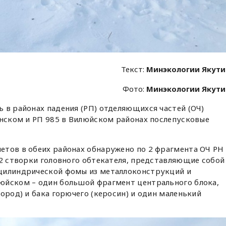
Текст:
Минэкологии Якут
Фото:
Минэкологии Якут
 в районах падения (РП) отделяющихся частей (ОЧ)
анском и РП 985 в Вилюйском районах послепусковые
етов в обеих районах обнаружено по 2 фрагмента ОЧ РН
 2 створки головного обтекателя, представляющие собой
цилиндрической фомы из металлоконструкций и
юйском – один большой фрагмент центрального блока,
ород) и бака горючего (керосин) и один маленький