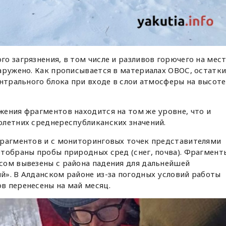
о загрязнения, в том числе и разливов горючего на мес
аружено. Как прописывается в материалах ОВОС, остатк
ентрального блока при входе в слои атмосферы на высоте
ения фрагментов находится на том же уровне, что и
олетних среднереспубликанских значений.
фрагментов и с мониторинговых точек представителями
тобраны пробы природных сред (снег, почва). Фрагмент
сом вывезены с района падения для дальнейшей
». В Алданском районе из-за погодных условий работы
в перенесены на май месяц.