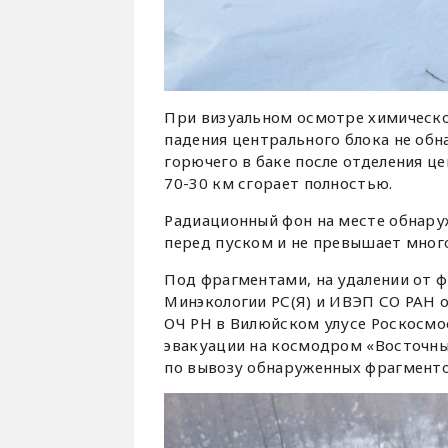
При визуальном осмотре химическог
падения центрального блока не обн
горючего в баке после отделения ц
70-30 км сгорает полностью.
Радиационный фон на месте обнаруж
перед пуском и не превышает мног
Под фрагментами, на удалении от 
Минэкологии РС(Я) и ИВЭП СО РАН о
ОЧ РН в Вилюйском улусе Роскосмо
эвакуации на космодром «Восточный
по вывозу обнаруженных фрагменто