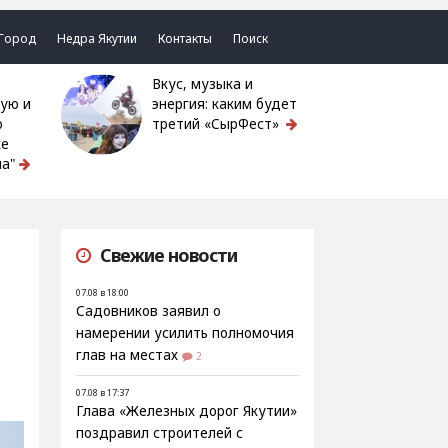
Город
Недра Якутии
Контакты
Поиск
Вкус, музыка и
ую и
энергия: каким будет
ю
третий «СырФест»
ке
а"
Свежие новости
07.08 в 18:00
Садовников заявил о
намерении усилить полномочия
глав на местах
2
07.08 в 17:37
Глава «Железных дорог Якутии»
поздравил строителей с