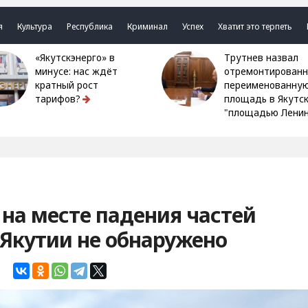
я
Культура
Республика
Криминал
Успех
Хватит это терпеть
«Якутскэнерго» в
Трутнев назвал
минусе: нас ждёт
отремонтированн
кратный рост
переименованну
тарифов?
площадь в Якутс
"площадью Ленин
 на месте падения частей
 Якутии не обнаружено