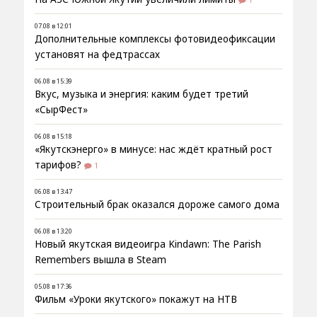
1
07.08 в 12:01
Дополнительные комплексы фотовидеофиксации
установят на федтрассах
06.08 в 15:39
Вкус, музыка и энергия: каким будет третий
«СырФест»
06.08 в 15:18
«Якутскэнерго» в минусе: нас ждёт кратный рост
тарифов?
1
06.08 в 13:47
Строительный брак оказался дороже самого дома
06.08 в 13:20
Новый якутская видеоигра Kindawn: The Parish
Remembers вышла в Steam
05.08 в 17:36
Фильм «Уроки якутского» покажут на НТВ