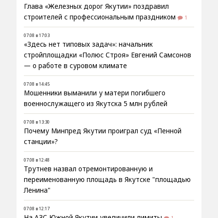
Глава «Железных дорог Якутии» поздравил
строителей с профессиональным праздником
1
07.08 в 17:03
«Здесь нет типовых задач»: начальник
стройплощадки «Полюс Строя» Евгений Самсонов
— о работе в суровом климате
07.08 в 14:45
Мошенники выманили у матери погибшего
военнослужащего из Якутска 5 млн рублей
07.08 в 13:30
Почему Минпред Якутии проиграл суд «Пенной
станции»?
07.08 в 12:48
Трутнев назвал отремонтированную и
переименованную площадь в Якутске "площадью
Ленина"
07.08 в 12:17
На АЗС Южной Якутии увеличили лимиты