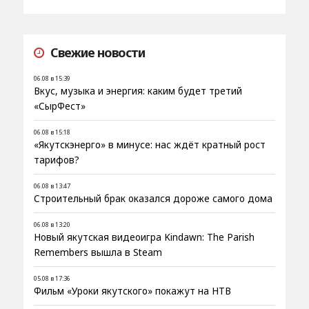
Свежие новости
06.08 в 15:39
Вкус, музыка и энергия: каким будет третий
«СырФест»
06.08 в 15:18
«Якутскэнерго» в минусе: нас ждёт кратный рост
тарифов?
06.08 в 13:47
Строительный брак оказался дороже самого дома
06.08 в 13:20
Новый якутская видеоигра Kindawn: The Parish
Remembers вышла в Steam
05.08 в 17:36
Фильм «Уроки якутского» покажут на НТВ