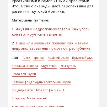
креативными и самобытными проектами.
Что, в свою очередь, даст перспективы для
развития якутской Арктики.
Материалы по теме:
1.
Якутия и недропользователи: Как уголь
конвертируется в таланты
2.
Пиар или реальная польза? Как и зачем
недропользователи помогают республике
Теги:
Тикси
арктика
Крайний Север
Булунский улус
Айталина Иванова
Муус Устар
Эльгауголь
Эльга для Якутии
Целевой фонд будущих поколений Якутии
IT-Центр Тикси
Моя профессия – IТ
Владимир Милославский
Креативное пространство молодежи