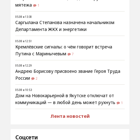
мятежа
1
05.08 в 13:30
Саргылана Степанова назначена начальником
Департамента ЖКХ и энергетики
05.08 в 12:51
Кремлёвские сигналы: о чём говорит встреча
Путина с Маринычевым
7
05.08 в 12:29
Андрею Борисову присвоено звание Героя Труда
России
2
05.08 в 10:53
Дом на Новокарьерной в Якутске отключат от
коммуникаций — в любой день может рухнуть
1
Лента новостей
Соцсети