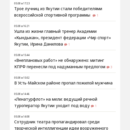
05.08 в 17:23
Трое лучниц из Якутии стали победителями
всероссийской спортивной программы
1
05.08 в 16:21
Ушла из жизни главный тренер Академии
«Кындыкан», президент федерации «Чир спорт»
Якутии, Ирина Данилова
1
05.08 в 15:44
«Внеплановых работ» не обнаружено: митинг
КПРФ перенесли под надуманным предлогом
3
05.08 в 15:02
В Усть-Майском районе пропал пожилой мужчина
05.08 в 14:46
«Ленатурфлот» на мели: ведущий речной
туроператор Якутии уходит под воду
1
05.08 в 14:08
Сотрудник театра пропагандировал среди
творческой интеллигенции идеи вооруженного