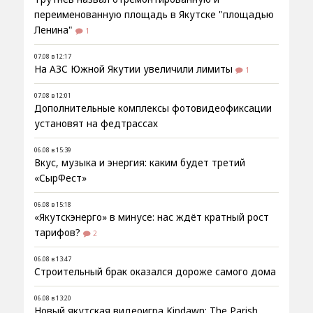
переименованную площадь в Якутске "площадью
Ленина"
1
07.08 в 12:17
На АЗС Южной Якутии увеличили лимиты
1
07.08 в 12:01
Дополнительные комплексы фотовидеофиксации
установят на федтрассах
06.08 в 15:39
Вкус, музыка и энергия: каким будет третий
«СырФест»
06.08 в 15:18
«Якутскэнерго» в минусе: нас ждёт кратный рост
тарифов?
2
06.08 в 13:47
Строительный брак оказался дороже самого дома
06.08 в 13:20
Новый якутская видеоигра Kindawn: The Parish