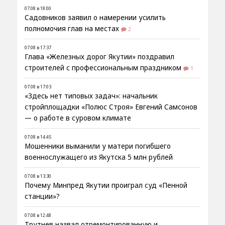
07.08 в 18:00
Садовников заявил о намерении усилить
полномочия глав на местах
2
07.08 в 17:37
Глава «Железных дорог Якутии» поздравил
строителей с профессиональным праздником
1
07.08 в 17:03
«Здесь нет типовых задач»: начальник
стройплощадки «Полюс Строя» Евгений Самсонов
— о работе в суровом климате
07.08 в 14:45
Мошенники выманили у матери погибшего
военнослужащего из Якутска 5 млн рублей
07.08 в 13:30
Почему Минпред Якутии проиграл суд «Пенной
станции»?
07.08 в 12:48
Трутнев назвал отремонтированную и