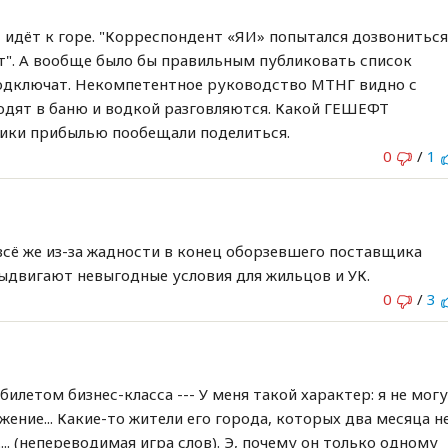
т идёт к горе. "Корреспондент «ЯИ» попытался дозвонитьс
т". А вообще было бы правильным публиковать список
одключат. Некомпетентное руководство МТНГ видно с
одят в баню и водкой разговляются. Какой ГЕШЕФТ
тики прибылью пообещали поделиться.
0
/
1
всё же из-за жадности в конец оборзевшего поставщика
выдвигают невыгодные условия для жильцов и УК.
0
/
3
илетом бизнес-класса --- У меня такой характер: я не мог
ение... Какие-то жители его города, которых два месяца н
........ (непереводимая игра слов). Э, почему он только одному