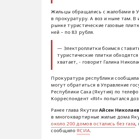
Жильцы обращались с жалобами в УК
в прокуратуру. А воз и ныне там. 
рынке туристические газовые плитк
ней – по 83 рубля.
— Электроплитки боимся ставить
туристические плитки обходятся 
хватает, - говорит Галина Никола
Прокуратура республики сообщила,
могут обратиться в Управление го
Республики Саха (Якутия) по телефон
Корреспондент «ЯИ» попытался доз
Ранее глава Якутии
Айсен Николае
в многоквартирные жилые дома Яку
около 200 домов остались без газа
,
сообщило
ЯСИА
.