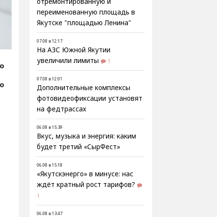
отремонтированную и
переименованную площадь в
Якутске "площадью Ленина"
07.08 в 12:17
На АЗС Южной Якутии
увеличили лимиты
1
fo
07.08 в 12:01
фо
Дополнительные комплексы
фотовидеофиксации установят
на федтрассах
06.08 в 15:39
Вкус, музыка и энергия: каким
будет третий «СырФест»
06.08 в 15:18
«Якутскэнерго» в минусе: нас
ждёт кратный рост тарифов?
1
06.08 в 13:47