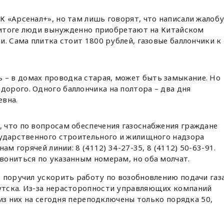
 «Арсенал+», но там лишь говорят, что написали жалоб
В итоге люди вынужденно приобретают на Китайском
и. Сама плитка стоит 1800 рублей, газовые баллончики к
 – в домах проводка старая, может быть замыкание. Но
дорого. Одного баллончика на полтора – два дня
евна.
 что по вопросам обеспечения газоснабжения граждане
сударственного строительного и жилищного надзора
ам горячей линии: 8 (4112) 34-27-35, 8 (4112) 50-63-91.
вониться по указанным номерам, но оба молчат.
в
поручил ускорить работу по возобновлению подачи газ
тска. Из-за нерасторопности управляющих компаний
 из них на сегодня переподключены только порядка 50,