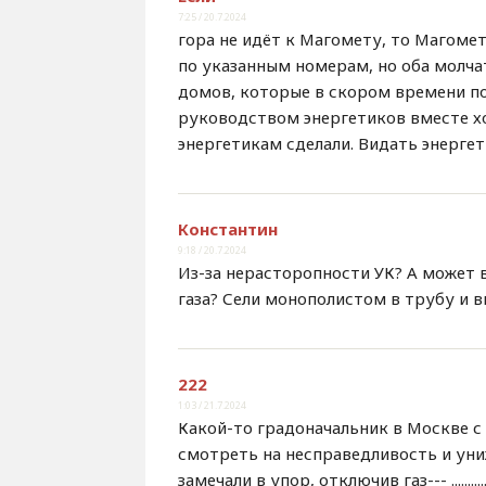
7:25 / 20.7.2024
гора не идёт к Магомету, то Магоме
по указанным номерам, но оба молча
домов, которые в скором времени п
руководством энергетиков вместе х
энергетикам сделали. Видать энерге
Константин
9:18 / 20.7.2024
Из-за нерасторопности УК? А может 
газа? Сели монополистом в трубу и 
222
1:03 / 21.7.2024
Какой-то градоначальник в Москве с б
смотреть на несправедливость и униж
замечали в упор, отключив газ--- ......