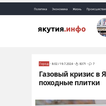
Политика
Экономика
Жизнь
Происшестви
Город
•
8:02 / 19.7.2024
•
8371
•
7
Газовый кризис в 
походные плитки