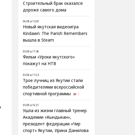
Строительный брак оказался
дороже самого дома
у
06.08 в 13:20
Новый якутская видеоигра
Kindawn: The Parish Remembers
вышла в Steam
05.08 в 17:36
Фильм «Уроки якутского»
покажут на НТВ
05.08 в 17:23
Трое лучниц из Якутии стали
победителями всероссийской
спортивной программы
1
05.08 в 16:21
а
Ушла из жизни главный тренер
Академии «Кындыкан»,
президент федерации «Чир
спорт» Якутии, Ирина Данилова