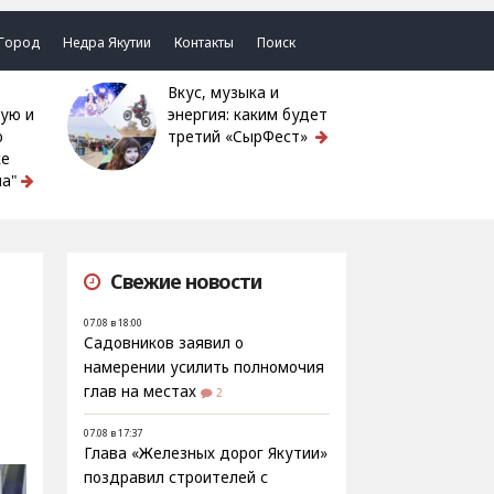
Город
Недра Якутии
Контакты
Поиск
Вкус, музыка и
ую и
энергия: каким будет
ю
третий «СырФест»
ке
а"
Свежие новости
07.08 в 18:00
Садовников заявил о
намерении усилить полномочия
глав на местах
2
07.08 в 17:37
Глава «Железных дорог Якутии»
поздравил строителей с