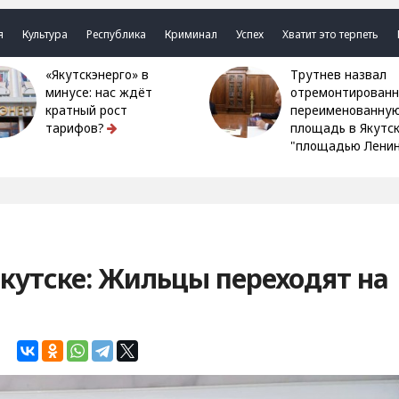
я
Культура
Республика
Криминал
Успех
Хватит это терпеть
«Якутскэнерго» в
Трутнев назвал
минусе: нас ждёт
отремонтированн
кратный рост
переименованну
тарифов?
площадь в Якутс
"площадью Ленин
Якутске: Жильцы переходят на