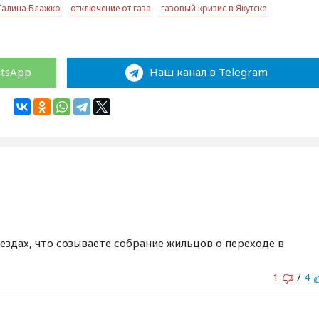
Галина Блажко
отключение от газа
газовый кризис в Якутске
atsApp
Наш канал в Telegram
ездах, что созываете собрание жильцов о переходе в
1
/
4