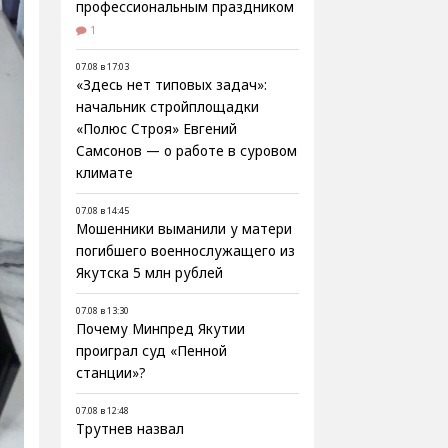
профессиональным праздником
1
07.08 в 17:03
«Здесь нет типовых задач»:
начальник стройплощадки
«Полюс Строя» Евгений
Самсонов — о работе в суровом
климате
07.08 в 14:45
Мошенники выманили у матери
погибшего военнослужащего из
Якутска 5 млн рублей
07.08 в 13:30
Почему Минпред Якутии
проиграл суд «Пенной
станции»?
07.08 в 12:48
Трутнев назвал