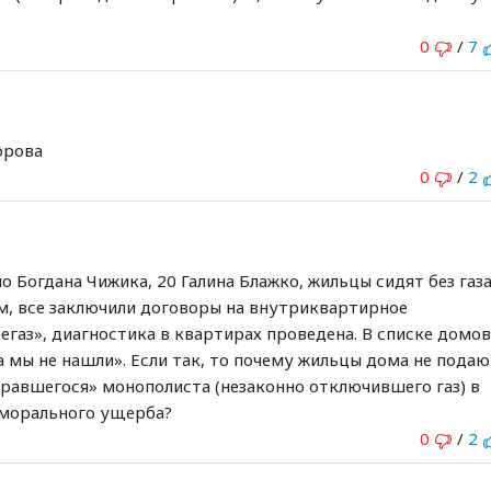
0
/
7
орова
0
/
2
 Богдана Чижика, 20 Галина Блажко, жильцы сидят без газ
ам, все заключили договоры на внутриквартирное
егаз», диагностика в квартирах проведена. В списке домо
а мы не нашли». Если так, то почему жильцы дома не пода
ажравшегося» монополиста (незаконно отключившего газ) в
 морального ущерба?
0
/
2