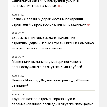
Садовников заявил о намерении усилить
полномочия глав на местах
2
07.08 в 17:37
Глава «Железных дорог Якутии» поздравил
строителей с профессиональным праздником
1
07.08 в 17:03
«Здесь нет типовых задач»: начальник
стройплощадки «Полюс Строя» Евгений Самсонов
— о работе в суровом климате
07.08 в 14:45
Мошенники выманили у матери погибшего
военнослужащего из Якутска 5 млн рублей
07.08 в 13:30
Почему Минпред Якутии проиграл суд «Пенной
станции»?
07.08 в 12:48
Трутнев назвал отремонтированную и
переименованную площадь в Якутске "площадью