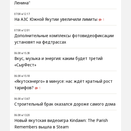
Ленина"
07.08 в 12:17
На АЗС Южной Якутии увеличили лимиты
1
07.08 в 12:01
Дополнительные комплексы фотовидеофиксации
установят на федтрассах
06.08 в 15:39
Вкус, музыка и энергия: каким будет третий
«СырФест»
06.08 в 15:18
«Якутскэнерго» в минусе: нас ждёт кратный рост
тарифов?
1
06.08 в 13:47
Строительный брак оказался дороже самого дома
06.08 в 13:20
Новый якутская видеоигра Kindawn: The Parish
Remembers вышла в Steam