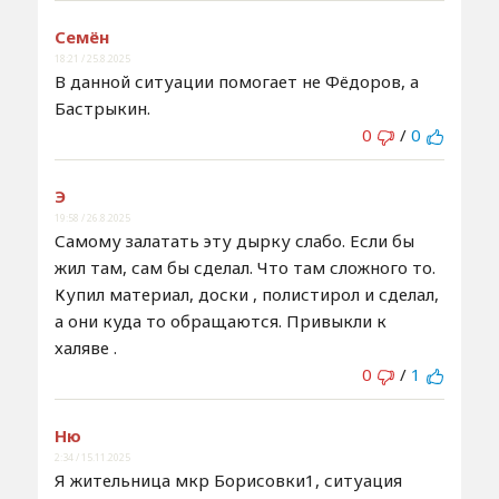
Семён
18:21 / 25.8.2025
В данной ситуации помогает не Фёдоров, а
Бастрыкин.
0
/
0
Э
19:58 / 26.8.2025
Самому залатать эту дырку слабо. Если бы
жил там, сам бы сделал. Что там сложного то.
Купил материал, доски , полистирол и сделал,
а они куда то обращаются. Привыкли к
халяве .
0
/
1
Ню
2:34 / 15.11.2025
Я жительница мкр Борисовки1, ситуация