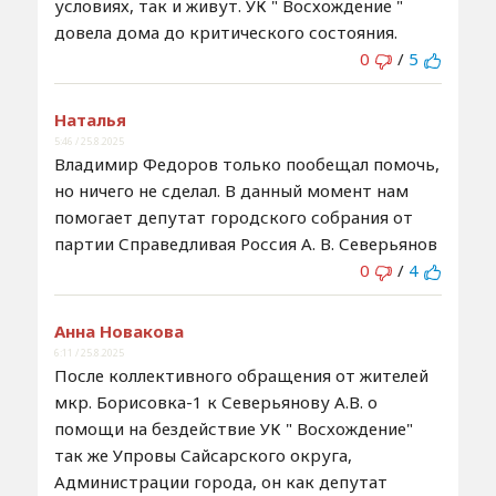
условиях, так и живут. УК " Восхождение "
довела дома до критического состояния.
0
/
5
Наталья
5:46 / 25.8.2025
Владимир Федоров только пообещал помочь,
но ничего не сделал. В данный момент нам
помогает депутат городского собрания от
партии Справедливая Россия А. В. Северьянов
0
/
4
Анна Новакова
6:11 / 25.8.2025
После коллективного обращения от жителей
мкр. Борисовка-1 к Северьянову А.В. о
помощи на бездействие УК " Восхождение"
так же Упровы Сайсарского округа,
Администрации города, он как депутат