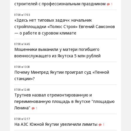
строителей с профессиональным праздником
1
07.08 в 17:03
«Здесь нет типовых задач»: начальник
стройплощадки «Полюс Строя» Евгений Самсонов
— о работе в суровом климате
07.08 в 14:45
Мошенники выманили у матери погибшего
военнослужащего из Якутска 5 млн рублей
07.08 в 13:30
Почему Минпред Якутии проиграл суд «Пенной
станции»?
07.08 в 12:48
Трутнев назвал отремонтированную и
переименованную площадь в Якутске "площадью
Ленина"
1
07.08 в 12:17
На АЗС Южной Якутии увеличили лимиты
1