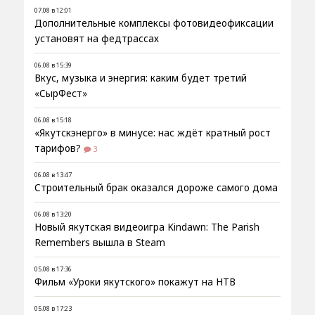
07.08 в 12:01
Дополнительные комплексы фотовидеофиксации
установят на федтрассах
06.08 в 15:39
Вкус, музыка и энергия: каким будет третий
«СырФест»
06.08 в 15:18
«Якутскэнерго» в минусе: нас ждёт кратный рост
тарифов?
3
06.08 в 13:47
Строительный брак оказался дороже самого дома
06.08 в 13:20
Новый якутская видеоигра Kindawn: The Parish
Remembers вышла в Steam
05.08 в 17:36
Фильм «Уроки якутского» покажут на НТВ
05.08 в 17:23