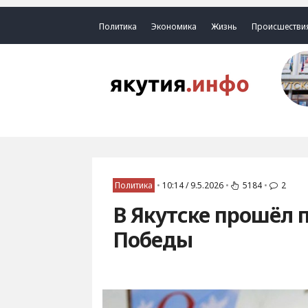
Политика
Экономика
Жизнь
Происшестви
Политика
•
10:14 / 9.5.2026
•
5184
•
2
В Якутске прошёл 
Победы