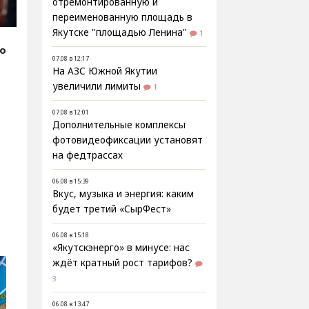
отремонтированную и
переименованную площадь в
Якутске "площадью Ленина"
1
fo
07.08 в 12:17
На АЗС Южной Якутии
увеличили лимиты
1
07.08 в 12:01
Дополнительные комплексы
фотовидеофиксации установят
на федтрассах
06.08 в 15:39
Вкус, музыка и энергия: каким
будет третий «СырФест»
06.08 в 15:18
«Якутскэнерго» в минусе: нас
ждёт кратный рост тарифов?
3
06.08 в 13:47