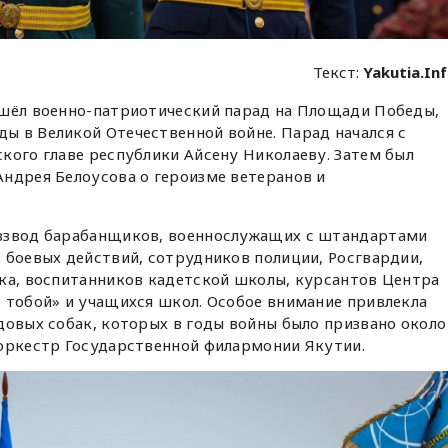
Текст:
Yakutia.In
ошёл военно-патриотический парад на Площади Победы,
ы в Великой Отечественной войне. Парад начался с
кого главе республики Айсену Николаеву. Затем был
ндрея Белоусова о героизме ветеранов и
 взвод барабанщиков, военнослужащих с штандартами
 боевых действий, сотрудников полиции, Росгвардии,
лка, воспитанников кадетской школы, курсантов Центра
 тобой» и учащихся школ. Особое внимание привлекла
довых собак, которых в годы войны было призвано около
 оркестр Государственной филармонии Якутии.