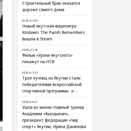
Строительный брак оказался
дороже самого дома
06.08 в 13:20
Новый якутская видеоигра
Kindawn: The Parish Remembers
вышла в Steam
05.08 в 17:36
Фильм «Уроки якутского»
покажут на НТВ
05.08 в 17:23
Трое лучниц из Якутии стали
победителями всероссийской
спортивной программы
1
05.08 в 16:21
Ушла из жизни главный тренер
Академии «Кындыкан»,
президент федерации «Чир
спорт» Якутии, Ирина Данилова