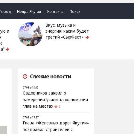
Город
Недра Якутии
Контакты
Поиск
Вкус, музыка и
ую и
энергия: каким будет
ю
третий «СырФест»
ке
а"
Свежие новости
07.08 в 18:00
Садовников заявил о
намерении усилить полномочия
глав на местах
2
07.08 в 17:37
Глава «Железных дорог Якутии»
поздравил строителей с