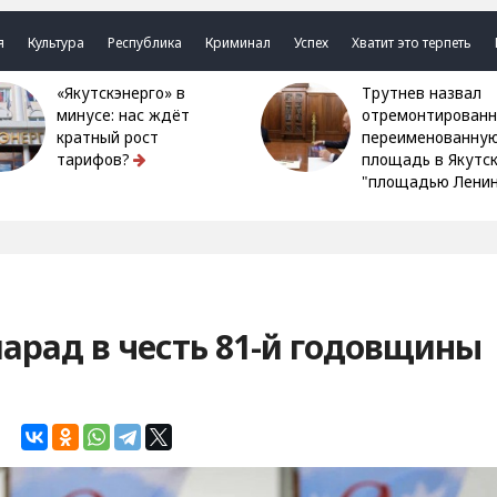
я
Культура
Республика
Криминал
Успех
Хватит это терпеть
«Якутскэнерго» в
Трутнев назвал
минусе: нас ждёт
отремонтированн
кратный рост
переименованну
тарифов?
площадь в Якутс
"площадью Ленин
парад в честь 81-й годовщины