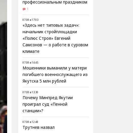
профессиональным праздником
1
07.08 в 17:03
«Здесь нет типовых задач»:
начальник стройплощадки
«Полюс Строя» Евгений
Самсонов — о работе в суровом
климате
07.08 в 14:45
Мошенники выманили у матери
погибшего военнослужащего из
Якутска 5 млн рублей
07.08 в 13:30
Почему Минпред Якутии
проиграл суд «Пенной
станции»?
07.08 в 12:48
Трутнев назвал