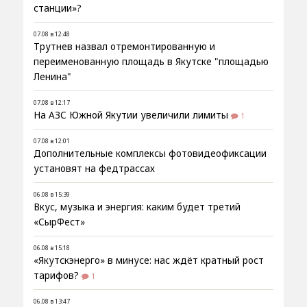
станции»?
07.08 в 12:48
Трутнев назвал отремонтированную и
переименованную площадь в Якутске "площадью
Ленина"
07.08 в 12:17
На АЗС Южной Якутии увеличили лимиты
1
07.08 в 12:01
Дополнительные комплексы фотовидеофиксации
установят на федтрассах
06.08 в 15:39
Вкус, музыка и энергия: каким будет третий
«СырФест»
06.08 в 15:18
«Якутскэнерго» в минусе: нас ждёт кратный рост
тарифов?
1
06.08 в 13:47