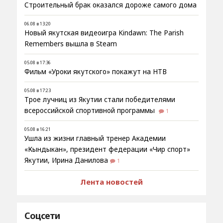
Строительный брак оказался дороже самого дома
06.08 в 13:20
Новый якутская видеоигра Kindawn: The Parish
Remembers вышла в Steam
05.08 в 17:36
Фильм «Уроки якутского» покажут на НТВ
05.08 в 17:23
Трое лучниц из Якутии стали победителями
всероссийской спортивной программы
1
05.08 в 16:21
Ушла из жизни главный тренер Академии
«Кындыкан», президент федерации «Чир спорт»
Якутии, Ирина Данилова
1
Лента новостей
Соцсети