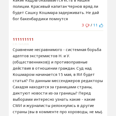
Какие кадры оказывается есть в нашей
полиции. Красивый капитан Чернов вряд ли
будет Сашку Кошмара задерживать. Не дай
бог бакенбардики помнутся
3
/
11
111111111
2:31 / 14.5.2026
Сравнение несравнимого - системная борьба
адептов экстремистов Н. и У.
(общественников)) и противоправные
действия в отношении граждан. Суд над
Кошмаром начинается 15 мая, в ЯИ будет
статья? По данным мессенджеров редакторы
Сахадэя находятся за границами страны,
диктуют новости из-за границы? Перед
выборами интересно узнать какие - какие
СМИ и журналисты релокнулись в другие
страны (вы в комменте про хороводы, не мы).