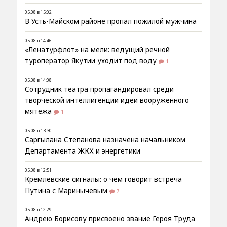
05.08 в 15:02
В Усть-Майском районе пропал пожилой мужчина
05.08 в 14:46
«Ленатурфлот» на мели: ведущий речной
туроператор Якутии уходит под воду
1
05.08 в 14:08
Сотрудник театра пропагандировал среди
творческой интеллигенции идеи вооруженного
мятежа
1
05.08 в 13:30
Саргылана Степанова назначена начальником
Департамента ЖКХ и энергетики
05.08 в 12:51
Кремлёвские сигналы: о чём говорит встреча
Путина с Маринычевым
7
05.08 в 12:29
Андрею Борисову присвоено звание Героя Труда