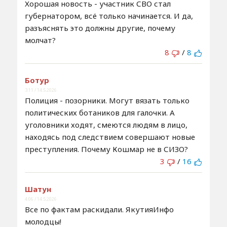
Хорошая новость - участник СВО стал
губернатором, всё только начинается. И да,
разъяснять это должны другие, почему
молчат?
8
/
8
Ботур
3:11 / 14.5.2026
Полиция - позорники. Могут вязать только
политических ботаников для галочки. А
уголовники ходят, смеются людям в лицо,
находясь под следствием совершают новые
преступления. Почему Кошмар не в СИЗО?
3
/
16
Шатун
4:06 / 14.5.2026
Все по фактам раскидали. ЯкутияИнфо
молодцы!