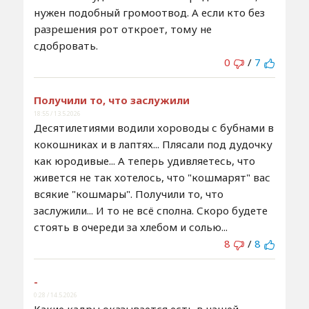
нужен подобный громоотвод. А если кто без
разрешения рот откроет, тому не
сдобровать.
0
/
7
Получили то, что заслужили
18:55 / 13.5.2026
Десятилетиями водили хороводы с бубнами в
кокошниках и в лаптях... Плясали под дудочку
как юродивые... А теперь удивляетесь, что
живется не так хотелось, что "кошмарят" вас
всякие "кошмары". Получили то, что
заслужили... И то не всё сполна. Скоро будете
стоять в очереди за хлебом и солью...
8
/
8
-
0:28 / 14.5.2026