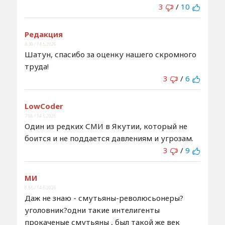
3
/
10
Редакция
4:30 / 14.5.2026
Шатун, спасибо за оценку нашего скромного
труда!
3
/
6
LowCoder
7:06 / 14.5.2026
Один из редких СМИ в Якутии, который не
боится и не поддается давлениям и угрозам.
3
/
9
МИ
8:55 / 14.5.2026
Даж не знаю - смутьяны-революсьонеры?
уголовник?одни такие интелигенты
прокаченые смутьяны , был такой же век