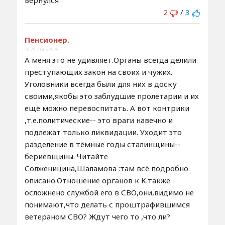
вернулся
2
/
3
Пенсионер.
16:29 / 14.5.2026
А меня это не удивляет.Органы всегда делили
преступающих закон на своих и чужих.
Уголовники всегда были для них в доску
своими,якобы это заблудшие пролетарии и их
ещё можно перевоспитать. А вот контрики
,т.е.политические-- это враги навечно и
подлежат только ликвидации. Уходит это
разделение в тёмные годы сталинщины--
бериевщины. Читайте
Солженицина,Шаламова :там всё подробно
описано.Отношение органов к К.также
осложнено службой его в СВО,они,видимо не
понимают,что делать с проштрафившимся
ветераном СВО? Ждут чего то ,что ли?