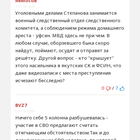
неМосов
7:37 / 18.5.2026
Уголовными делами Степанова занимается
военный следственный отдел следственного
комитета, а соблюдением режима домашнего
ареста - уфсин. МВД здесь не при чем. В
любом случае, оборзевшего быка скоро
найдут, поймают, осудят и отправят за
решётку. Другой вопрос - кто "крышует"
этого насильника в якутских СК и ФСИН, что
даже видеозаписи с места преступления
исчезают бесследно?
0
/
7
BVZ7
8:16 / 18.5.2026
Ничего себе 5 колонна разбушевалась -
участие в СВО предлагают считать
отягчающим обстоятельством.Так и до