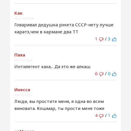
Как
14:11 / 15.5.2026
Говаривал дедушка рэкета СССР-нету лучше
каратэ,чем в кармане два ТТ
1
/
3
Паха
3:45 / 16.5.2026
Интилегент хаха... Да это же алкаш
6
/
0
Инесса
4:08 / 16.5.2026
Люди, вы простите меня, я одна во всем
виновата. Кошмар, ты прости меня тоже
4
/
1