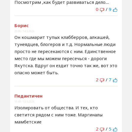
Посмотрим ,как будет развиваться дело....
0
/
9
Борис
20:06 / 14.5.2026
Он кошмарит тупых клабберров, алкашей,
тунеядцев, блогеров и т.д. Нормальные люди
просто не пересекаются с ним. Единственное
место где мы можем пересечься - дороги
Якутска. Вдруг он ездит точно так же, вот это
опасно может быть.
2
/
7
Педантичен
10:49 / 15.5.2026
Изолировать от общества. И тех, кто
светится рядом с ним тоже. Маргиналы
мамбетские
2
/
5