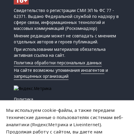
Свидетельство о регистрации СМИ ЭЛ № ФС 77 -
62371. Выдано Федеральной службой по надзору в
сфере связи, информационных технологий и
массовых коммуникаций (Роскомнадзор)
Мнение редакции может не совпадать с мнением
отдельных авторов и героев публикаций.
При использовании материалов обязательна
активная ссылка на сайт.
Политика обработки персональных данных
На сайте возможны упоминания
иноагентов
и
запрещенных организаций
Политика
Экономика
Мы используем cookie-файлы, а также передаем
Жизнь
технические данные о пользователях системам веб-
Происшествия
аналитики (ЯндексМетрика и Liveinternet).
Культура
Продолжая работу с сайтом, вы даете нам