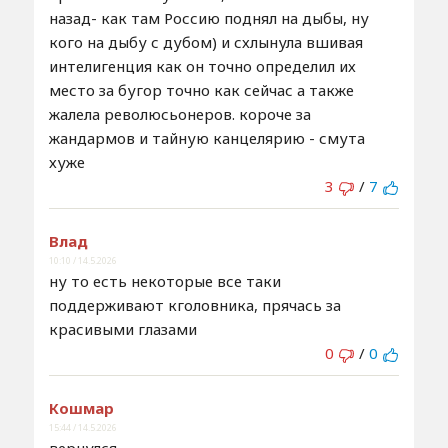
назад- как там Россию поднял на дыбы, ну
кого на дыбу с дубом) и схлынула вшивая
интелигенция как он точно определил их
место за бугор точно как сейчас а также
жалела революсьонеров. короче за
жандармов и тайную канцелярию - смута
хуже
3
/
7
Влад
10:10 / 14.5.2026
ну то есть некоторые все таки
поддерживают кголовника, прячась за
красивыми глазами
0
/
0
Кошмар
15:44 / 14.5.2026