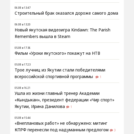
06.08 в 13:47
Строительный брак оказался дороже самого дома
06.08 в 13:20
Новый якутская видеоигра Kindawn: The Parish
Remembers вышла в Steam
05.08 в 17:36
Фильм «Уроки якутского» покажут на НТВ
05.08 в 17:23
Трое лучниц из Якутии стали победителями
всероссийской спортивной программы
1
05.08 в 16:21
Ушла из жизни главный тренер Академии
«Кындыкан», президент федерации «Чир спорт»
Якутии, Ирина Данилова
1
05.08 в 15:44
«Внеплановых работ» не обнаружено: митинг
КПРФ перенесли под надуманным предлогом
3