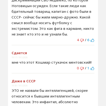
дискриминации СВО недалеко, по которой
Ноговицын осужден. Если такие люди как
бдительный товарищ капитан с фото были в
СССР- сейчас бы жили мирно-дружно. Какой
смысл вообще носить футболку с
экстремистом. Это как фига в кармане, никто
не знает кто это и не узнали бы.
4
/
6
Сдается
19:17 / 18.5.2026
мне что этот Кошмар стукачок ментовский!!
0
/
1
Даже в СССР
19:59 / 18.5.2026
ЭТО не назвали бы интеллигенцией, скорее
относится к бывшим интеллигентным
человекам. Это инфантил, абсолютно