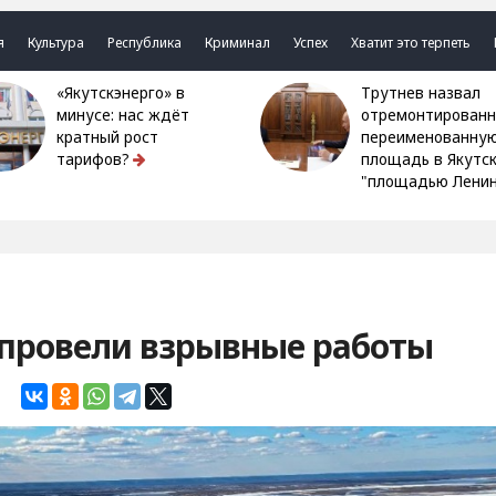
я
Культура
Республика
Криминал
Успех
Хватит это терпеть
«Якутскэнерго» в
Трутнев назвал
минусе: нас ждёт
отремонтированн
кратный рост
переименованну
тарифов?
площадь в Якутс
"площадью Ленин
 провели взрывные работы