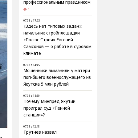
профессиональным праздником
1
07.08 в 17:03
«Здесь нет типовых задач»:
начальник стройплощадки
«Полюс Строя» Евгений
Самсонов — о работе в суровом
климате
07.08 в 14:45
Мошенники выманили у матери
погибшего военнослужащего из
Якутска 5 млн рублей
07.08 в 13:30
Почему Минпред Якутии
проиграл суд «Пенной
станции»?
07.08 в 12:48
Трутнев назвал