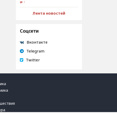
1
Лента новостей
Соцсети
Вконтакте
Telegram
Twitter
ика
мика
ь
шествия
ура
блика