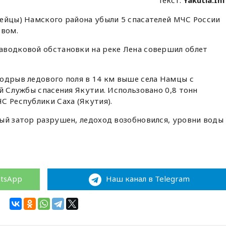
Текст:
Yakutia.In
дейцы) Намского района убыли 5 спасателей МЧС России
твом.
аводковой обстановки на реке Лена совершил облет
одрыв ледового поля в 14 км выше села Намцы с
й Службы спасения Якутии. Использовано 0,8 тонн
С Республики Саха (Якутия).
ый затор разрушен, ледоход возобновился, уровни воды
atsApp
Наш канал в Telegram