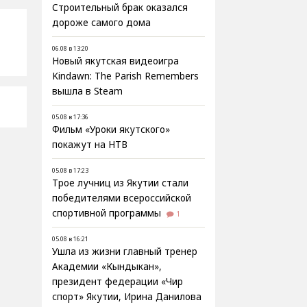
Строительный брак оказался
дороже самого дома
06.08 в 13:20
Новый якутская видеоигра
Kindawn: The Parish Remembers
вышла в Steam
05.08 в 17:36
Фильм «Уроки якутского»
покажут на НТВ
05.08 в 17:23
Трое лучниц из Якутии стали
победителями всероссийской
спортивной программы
1
05.08 в 16:21
Ушла из жизни главный тренер
Академии «Кындыкан»,
президент федерации «Чир
спорт» Якутии, Ирина Данилова