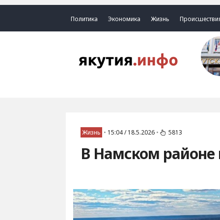
Политика
Экономика
Жизнь
Происшестви
Жизнь
•
15:04 / 18.5.2026
•
5813
В Намском районе