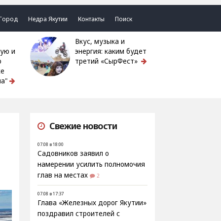
Город
Недра Якутии
Контакты
Поиск
Вкус, музыка и
ую и
энергия: каким будет
ю
третий «СырФест»
ке
а"
Свежие новости
07.08 в 18:00
Садовников заявил о
намерении усилить полномочия
глав на местах
2
07.08 в 17:37
Глава «Железных дорог Якутии»
поздравил строителей с