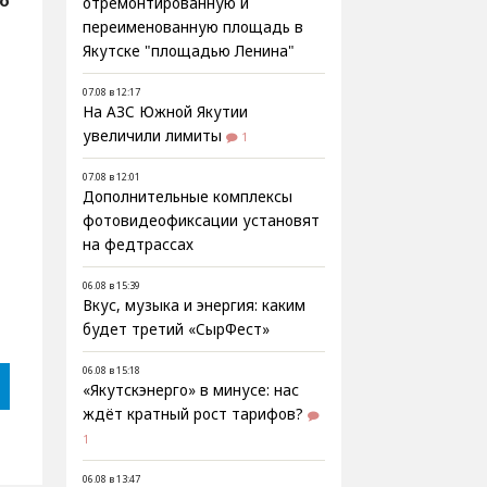
fo
отремонтированную и
переименованную площадь в
Якутске "площадью Ленина"
07.08 в 12:17
На АЗС Южной Якутии
увеличили лимиты
1
07.08 в 12:01
Дополнительные комплексы
фотовидеофиксации установят
на федтрассах
06.08 в 15:39
Вкус, музыка и энергия: каким
будет третий «СырФест»
06.08 в 15:18
«Якутскэнерго» в минусе: нас
ждёт кратный рост тарифов?
1
06.08 в 13:47