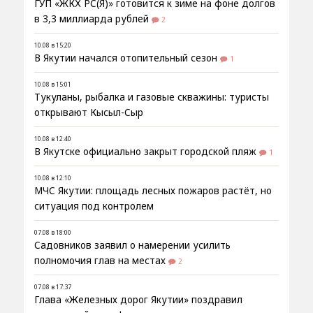
ГУП «ЖКХ РС(Я)» готовится к зиме на фоне долгов
в 3,3 миллиарда рублей
2
10.08 в 15:20
В Якутии начался отопительный сезон
1
10.08 в 15:01
Тукуланы, рыбалка и газовые скважины: туристы
открывают Кысыл-Сыр
10.08 в 12:40
В Якутске официально закрыт городской пляж
1
10.08 в 12:10
МЧС Якутии: площадь лесных пожаров растёт, но
ситуация под контролем
07.08 в 18:00
Садовников заявил о намерении усилить
полномочия глав на местах
2
07.08 в 17:37
Глава «Железных дорог Якутии» поздравил