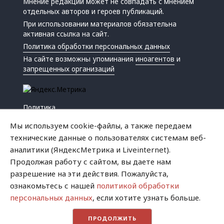
Мнение редакции может не совпадать с мнением
отдельных авторов и героев публикаций.
При использовании материалов обязательна
активная ссылка на сайт.
Политика обработки персональных данных
На сайте возможны упоминания
иноагентов
и
запрещенных организаций
Политика
Экономика
Мы используем cookie-файлы, а также передаем
Жизнь
технические данные о пользователях системам веб-
Происшествия
аналитики (ЯндексМетрика и Liveinternet).
Культура
Продолжая работу с сайтом, вы даете нам
Республика
разрешение на эти действия. Пожалуйста,
Криминал
ознакомьтесь с нашей
политикой обработки
Успех
персональных данных
, если хотите узнать больше.
Хватит это терпеть
ПРОДОЛЖИТЬ
Город