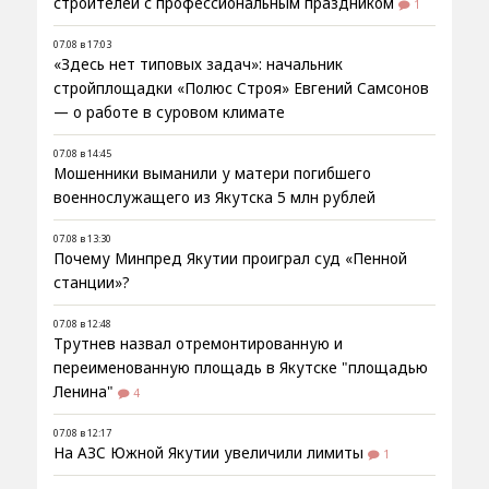
строителей с профессиональным праздником
1
07.08 в 17:03
«Здесь нет типовых задач»: начальник
стройплощадки «Полюс Строя» Евгений Самсонов
— о работе в суровом климате
07.08 в 14:45
Мошенники выманили у матери погибшего
военнослужащего из Якутска 5 млн рублей
07.08 в 13:30
Почему Минпред Якутии проиграл суд «Пенной
станции»?
07.08 в 12:48
Трутнев назвал отремонтированную и
переименованную площадь в Якутске "площадью
Ленина"
4
07.08 в 12:17
На АЗС Южной Якутии увеличили лимиты
1