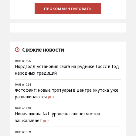
Свежие новости
10.08 в 18:06
Нордголд установил сэргэ на руднике Гросс в Год
народных традиций
10.08 в 17:34
Фотофакт: новые тротуары в центре Якутска уже
разваливаются
3
10.08 в 17:18
Новая школа №1: уровень головотяпства
зашкаливает
5
10.08 в 15:39