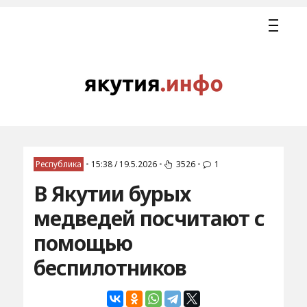
Республика
•
15:38 / 19.5.2026
•
3526
•
1
В Якутии бурых
медведей посчитают с
помощью
беспилотников