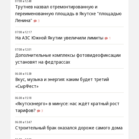
07.08 в 12:48
Трутнев назвал отремонтированную и
переименованную площадь в Якутске "площадью
Ленина"
3
07.08 в 12:17
На АЗС Южной Якутии увеличили лимиты
1
07.08 в 12:01
Дополнительные комплексы фотовидеофиксации
установят на федтрассах
06.08 в 15:39
Вкус, музыка и энергия: каким будет третий
«СырФест»
06.08 в 15:18
«Якутскэнерго» в минусе: нас ждёт кратный рост
тарифов?
3
06.08 в 13:47
Строительный брак оказался дороже самого дома