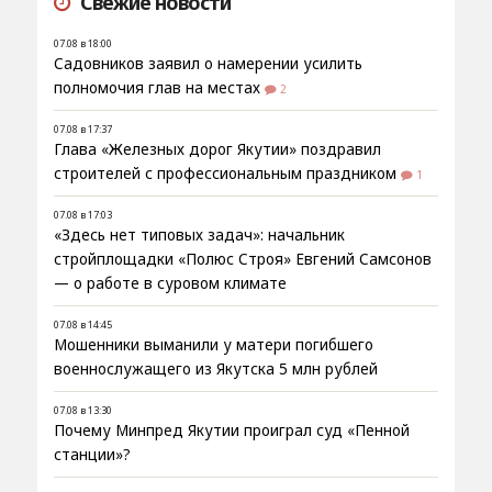
Свежие новости
07.08 в 18:00
Садовников заявил о намерении усилить
полномочия глав на местах
2
07.08 в 17:37
Глава «Железных дорог Якутии» поздравил
строителей с профессиональным праздником
1
07.08 в 17:03
«Здесь нет типовых задач»: начальник
стройплощадки «Полюс Строя» Евгений Самсонов
— о работе в суровом климате
07.08 в 14:45
Мошенники выманили у матери погибшего
военнослужащего из Якутска 5 млн рублей
07.08 в 13:30
Почему Минпред Якутии проиграл суд «Пенной
станции»?