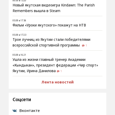
06.08 в 13:20
Новый якутская видеоигра Kindawn: The Parish
Remembers вышла в Steam
05.08 в 17:36
Фильм «Уроки якутского» покажут на НТВ
05.08 в 17:23
Трое лучниц из Якутии стали победителями
всероссийской спортивной программы
1
05.08 в 16:21
Ушла из жизни главный тренер Академии
«Кындыкан», президент федерации «Чир спорт»
Якутии, Ирина Данилова
1
Лента новостей
Соцсети
Вконтакте