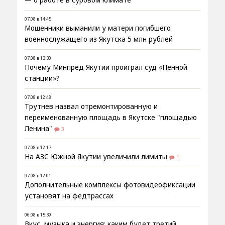
07.08 в 14:45
Мошенники выманили у матери погибшего
военнослужащего из Якутска 5 млн рублей
07.08 в 13:30
Почему Минпред Якутии проиграл суд «Пенной
станции»?
07.08 в 12:48
Трутнев назвал отремонтированную и
переименованную площадь в Якутске "площадью
Ленина"
3
07.08 в 12:17
На АЗС Южной Якутии увеличили лимиты
1
07.08 в 12:01
Дополнительные комплексы фотовидеофиксации
установят на федтрассах
06.08 в 15:39
Вкус, музыка и энергия: каким будет третий