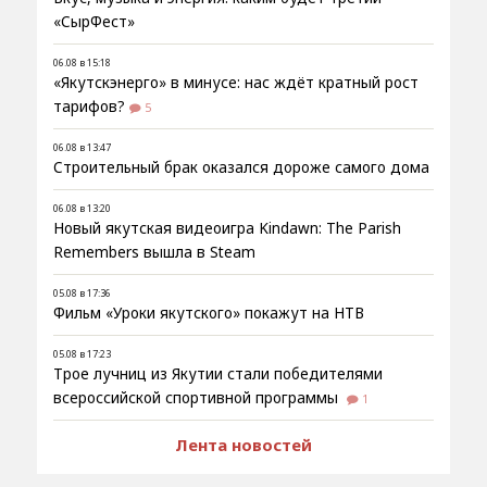
«СырФест»
06.08 в 15:18
«Якутскэнерго» в минусе: нас ждёт кратный рост
тарифов?
5
06.08 в 13:47
Строительный брак оказался дороже самого дома
06.08 в 13:20
Новый якутская видеоигра Kindawn: The Parish
Remembers вышла в Steam
05.08 в 17:36
Фильм «Уроки якутского» покажут на НТВ
05.08 в 17:23
Трое лучниц из Якутии стали победителями
всероссийской спортивной программы
1
Лента новостей