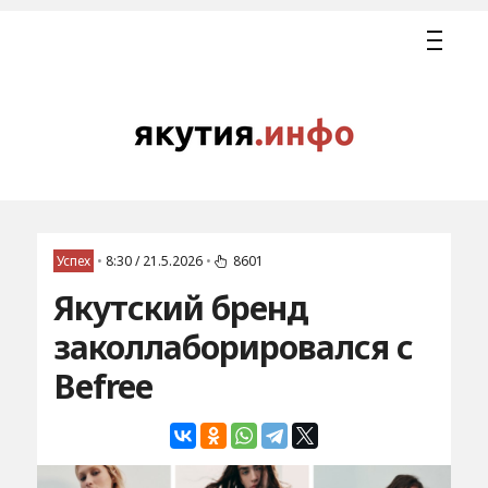
Успех
•
8:30 / 21.5.2026
•
8601
Якутский бренд
заколлаборировался с
Befree