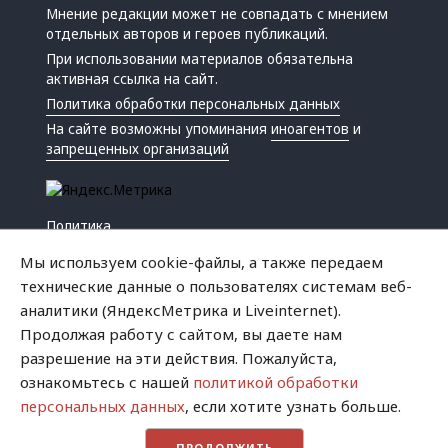
Мнение редакции может не совпадать с мнением
отдельных авторов и героев публикаций.
При использовании материалов обязательна
активная ссылка на сайт.
Политика обработки персональных данных
На сайте возможны упоминания
иноагентов
и
запрещенных организаций
Политика
Экономика
Мы используем cookie-файлы, а также передаем
Жизнь
технические данные о пользователях системам веб-
Происшествия
аналитики (ЯндексМетрика и Liveinternet).
Культура
Продолжая работу с сайтом, вы даете нам
Республика
разрешение на эти действия. Пожалуйста,
Криминал
ознакомьтесь с нашей
политикой обработки
Успех
персональных данных
, если хотите узнать больше.
Хватит это терпеть
ПРОДОЛЖИТЬ