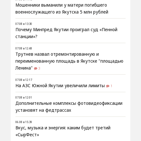
Мошенники выманили у матери погибшего
военнослужащего из Якутска 5 млн рублей
07.08 в 13:30
Почему Минпред Якутии проиграл суд «Пенной
станции»?
07.08 в 12:48
Трутнев назвал отремонтированную и
переименованную площадь в Якутске "площадью
Ленина"
3
07.08 в 12:17
На АЗС Южной Якутии увеличили лимиты
1
07.08 в 12:01
Дополнительные комплексы фотовидеофиксации
установят на федтрассах
06.08 в 15:39
Вкус, музыка и энергия: каким будет третий
«СырФест»