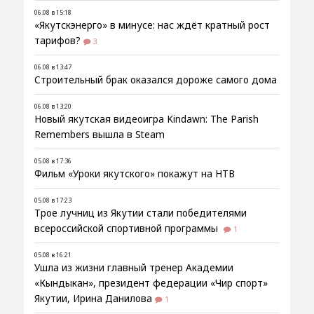
06.08 в 15:18
«Якутскэнерго» в минусе: нас ждёт кратный рост
тарифов?
3
06.08 в 13:47
Строительный брак оказался дороже самого дома
06.08 в 13:20
Новый якутская видеоигра Kindawn: The Parish
Remembers вышла в Steam
05.08 в 17:36
Фильм «Уроки якутского» покажут на НТВ
05.08 в 17:23
Трое лучниц из Якутии стали победителями
всероссийской спортивной программы
1
05.08 в 16:21
Ушла из жизни главный тренер Академии
«Кындыкан», президент федерации «Чир спорт»
Якутии, Ирина Данилова
1