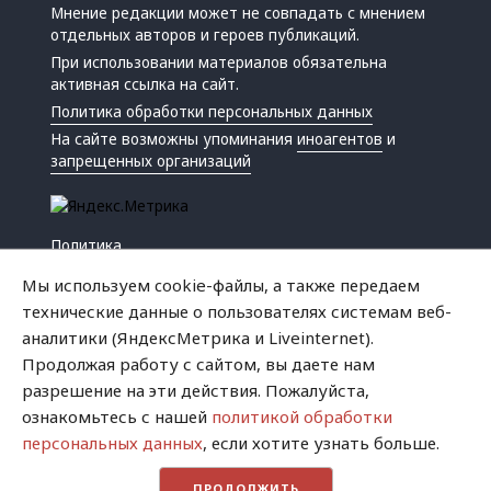
Мнение редакции может не совпадать с мнением
отдельных авторов и героев публикаций.
При использовании материалов обязательна
активная ссылка на сайт.
Политика обработки персональных данных
На сайте возможны упоминания
иноагентов
и
запрещенных организаций
Политика
Экономика
Мы используем cookie-файлы, а также передаем
Жизнь
технические данные о пользователях системам веб-
Происшествия
аналитики (ЯндексМетрика и Liveinternet).
Культура
Продолжая работу с сайтом, вы даете нам
Республика
разрешение на эти действия. Пожалуйста,
Криминал
ознакомьтесь с нашей
политикой обработки
Успех
персональных данных
, если хотите узнать больше.
Хватит это терпеть
ПРОДОЛЖИТЬ