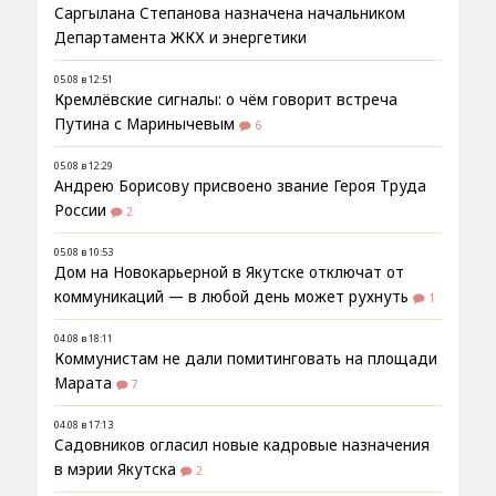
Саргылана Степанова назначена начальником
Департамента ЖКХ и энергетики
05.08 в 12:51
Кремлёвские сигналы: о чём говорит встреча
Путина с Маринычевым
6
05.08 в 12:29
Андрею Борисову присвоено звание Героя Труда
России
2
05.08 в 10:53
Дом на Новокарьерной в Якутске отключат от
коммуникаций — в любой день может рухнуть
1
04.08 в 18:11
Коммунистам не дали помитинговать на площади
Марата
7
04.08 в 17:13
Садовников огласил новые кадровые назначения
в мэрии Якутска
2