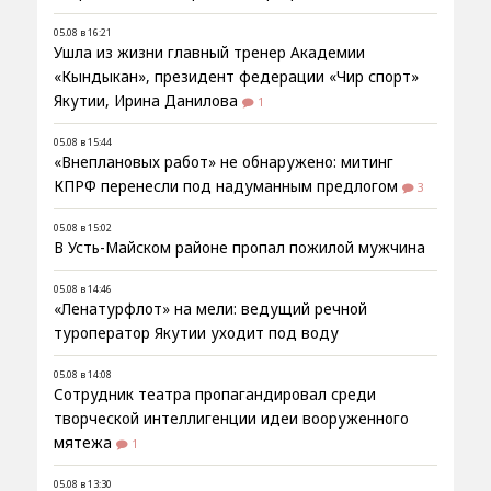
05.08 в 16:21
Ушла из жизни главный тренер Академии
«Кындыкан», президент федерации «Чир спорт»
Якутии, Ирина Данилова
1
05.08 в 15:44
«Внеплановых работ» не обнаружено: митинг
КПРФ перенесли под надуманным предлогом
3
05.08 в 15:02
В Усть-Майском районе пропал пожилой мужчина
05.08 в 14:46
«Ленатурфлот» на мели: ведущий речной
туроператор Якутии уходит под воду
05.08 в 14:08
Сотрудник театра пропагандировал среди
творческой интеллигенции идеи вооруженного
мятежа
1
05.08 в 13:30