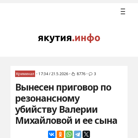
Криминал
•
17:34 / 21.5.2026
•
8776
•
3
Вынесен приговор по
резонансному
убийству Валерии
Михайловой и ее сына