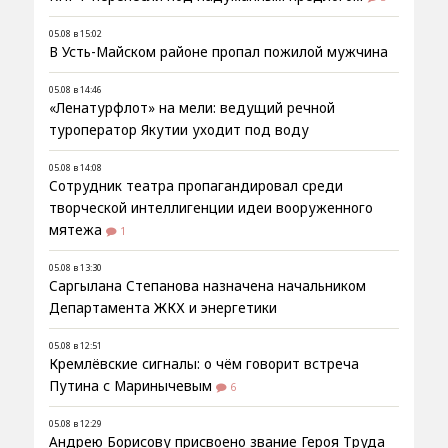
05.08 в 15:02
В Усть-Майском районе пропал пожилой мужчина
05.08 в 14:46
«Ленатурфлот» на мели: ведущий речной
туроператор Якутии уходит под воду
05.08 в 14:08
Сотрудник театра пропагандировал среди
творческой интеллигенции идеи вооруженного
мятежа
1
05.08 в 13:30
Саргылана Степанова назначена начальником
Департамента ЖКХ и энергетики
05.08 в 12:51
Кремлёвские сигналы: о чём говорит встреча
Путина с Маринычевым
6
05.08 в 12:29
Андрею Борисову присвоено звание Героя Труда