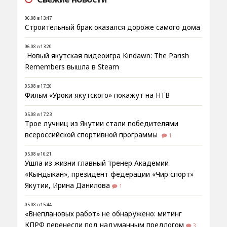
06.08 в 13:47
Строительный брак оказался дороже самого дома
06.08 в 13:20
Новый якутская видеоигра Kindawn: The Parish
Remembers вышла в Steam
05.08 в 17:36
Фильм «Уроки якутского» покажут на НТВ
05.08 в 17:23
Трое лучниц из Якутии стали победителями
всероссийской спортивной программы
1
05.08 в 16:21
Ушла из жизни главный тренер Академии
«Кындыкан», президент федерации «Чир спорт»
Якутии, Ирина Данилова
1
05.08 в 15:44
«Внеплановых работ» не обнаружено: митинг
КПРФ перенесли под надуманным предлогом
3