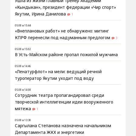
Ушла из жизни главный тренер Академии
«Кындыкан», президент федерации «Чир спорт»
Якутии, Ирина Данилова
1
05.08 в 15:44
«Внеплановых работ» не обнаружено: митинг
КПРФ перенесли под надуманным предлогом
3
05.08 в 15:02
В Усть-Майском районе пропал пожилой мужчина
05.08 в 14:46
«Ленатурфлот» на мели: ведущий речной
туроператор Якутии уходит под воду
05.08 в 14:08
Сотрудник театра пропагандировал среди
творческой интеллигенции идеи вооруженного
мятежа
1
05.08 в 13:30
Саргылана Степанова назначена начальником
Департамента ЖКХ и энергетики