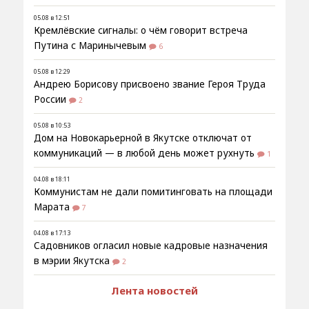
05.08 в 12:51
Кремлёвские сигналы: о чём говорит встреча
Путина с Маринычевым
6
05.08 в 12:29
Андрею Борисову присвоено звание Героя Труда
России
2
05.08 в 10:53
Дом на Новокарьерной в Якутске отключат от
коммуникаций — в любой день может рухнуть
1
04.08 в 18:11
Коммунистам не дали помитинговать на площади
Марата
7
04.08 в 17:13
Садовников огласил новые кадровые назначения
в мэрии Якутска
2
Лента новостей