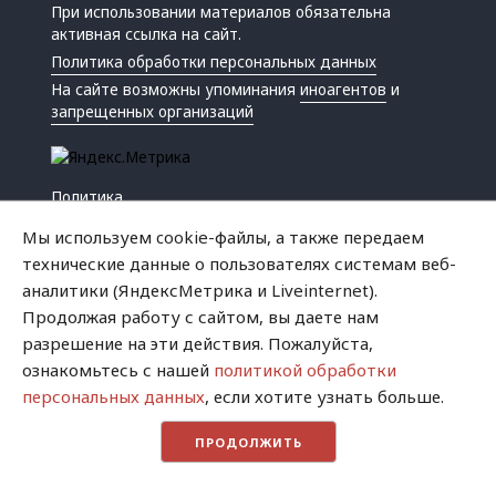
При использовании материалов обязательна
активная ссылка на сайт.
Политика обработки персональных данных
На сайте возможны упоминания
иноагентов
и
запрещенных организаций
Политика
Экономика
Мы используем cookie-файлы, а также передаем
Жизнь
технические данные о пользователях системам веб-
Происшествия
аналитики (ЯндексМетрика и Liveinternet).
Культура
Продолжая работу с сайтом, вы даете нам
Республика
разрешение на эти действия. Пожалуйста,
Криминал
ознакомьтесь с нашей
политикой обработки
Успех
персональных данных
, если хотите узнать больше.
Хватит это терпеть
ПРОДОЛЖИТЬ
Город