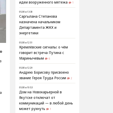
идеи вооруженного мятежа
1
05.08 в 13:30
Саргылана Степанова
назначена начальником
Департамента ЖКХ и
энергетики
05.08 в 12:51
Кремлёвские сигналы: о чём
fo
говорит встреча Путина с
Маринычевым
6
в
05.08 в 12:29
Андрею Борисову присвоено
звание Героя Труда России
2
05.08 в 10:53
а
Дом на Новокарьерной в
Якутске отключат от
коммуникаций — в любой день
может рухнуть
1