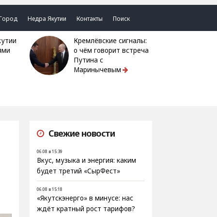
Город
Недра Якутии
Контакты
Поиск
Кремлёвские сигналы:
ями
о чём говорит встреча
Путина с
Маринычевым
Свежие новости
06.08 в 15:39
Вкус, музыка и энергия: каким
будет третий «СырФест»
06.08 в 15:18
«Якутскэнерго» в минусе: нас
ждёт кратный рост тарифов?