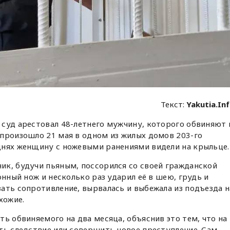
Текст:
Yakutia.In
 суд арестовал 48-летнего мужчину, которого обвиняют 
произошло 21 мая в одном из жилых домов 203-го
днях женщину с ножевыми ранениями видели на крыльце.
ик, будучи пьяным, поссорился со своей гражданской
онный нож и несколько раз ударил её в шею, грудь и
ать сопротивление, вырвалась и выбежала из подъезда н
хожие.
ть обвиняемого на два месяца, объяснив это тем, что на
ть следствие или совершить новое преступление. Сам