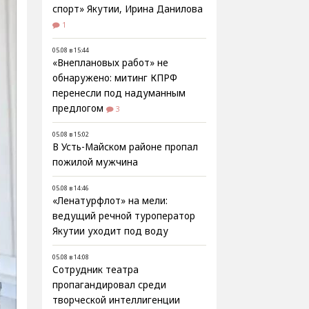
спорт» Якутии, Ирина Данилова
1
05.08 в 15:44
«Внеплановых работ» не
обнаружено: митинг КПРФ
перенесли под надуманным
предлогом
3
05.08 в 15:02
В Усть-Майском районе пропал
пожилой мужчина
05.08 в 14:46
«Ленатурфлот» на мели:
ведущий речной туроператор
Якутии уходит под воду
05.08 в 14:08
Сотрудник театра
пропагандировал среди
творческой интеллигенции