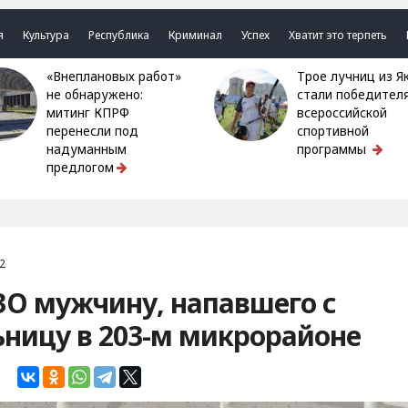
я
Культура
Республика
Криминал
Успех
Хватит это терпеть
«Внеплановых работ»
Трое лучниц из Якутии
не обнаружено:
стали победител
митинг КПРФ
всероссийской
перенесли под
спортивной
надуманным
программы
предлогом
2
ЗО мужчину, напавшего с
ницу в 203-м микрорайоне