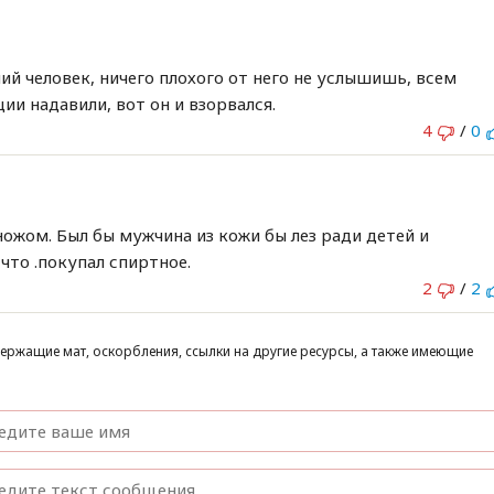
ший человек, ничего плохого от него не услышишь, всем
ции надавили, вот он и взорвался.
4
/
0
ожом. Был бы мужчина из кожи бы лез ради детей и
 что .покупал спиртное.
2
/
2
ержащие мат, оскорбления, ссылки на другие ресурсы, а также имеющие