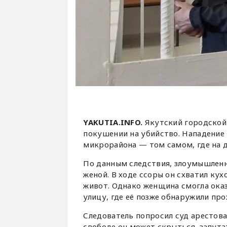
YAKUTIA.INFO.
Якутский городской
покушении на убийство. Нападение 
микрорайона — том самом, где на 
По данным следствия, злоумышленн
женой. В ходе ссоры он схватил кух
живот. Однако женщина смогла оказ
улицу, где её позже обнаружили про
Следователь попросил суд арестова
свободе он может скрыться, запута