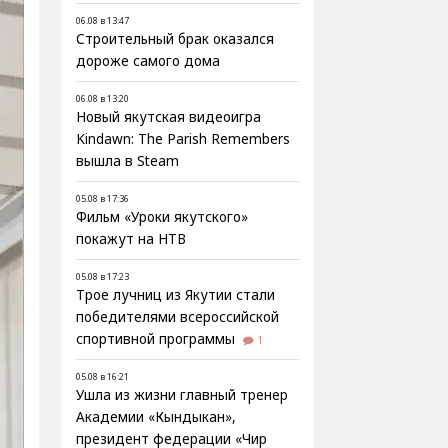
06.08 в 13:47
Строительный брак оказался
дороже самого дома
06.08 в 13:20
Новый якутская видеоигра
Kindawn: The Parish Remembers
вышла в Steam
05.08 в 17:36
Фильм «Уроки якутского»
покажут на НТВ
05.08 в 17:23
Трое лучниц из Якутии стали
победителями всероссийской
спортивной программы
1
05.08 в 16:21
Ушла из жизни главный тренер
Академии «Кындыкан»,
президент федерации «Чир