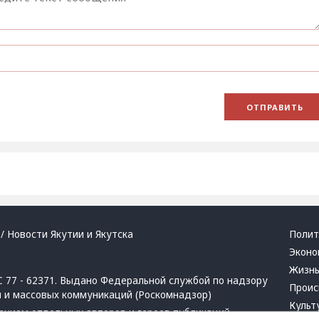
/ Новости Якутии и Якутска
Полит
Эконо
Жизн
 77 - 62371. Выдано Федеральной службой по надзору
Проис
й и массовых коммуникаций (Роскомнадзор)
Культ
ением отдельных авторов и героев публикаций.