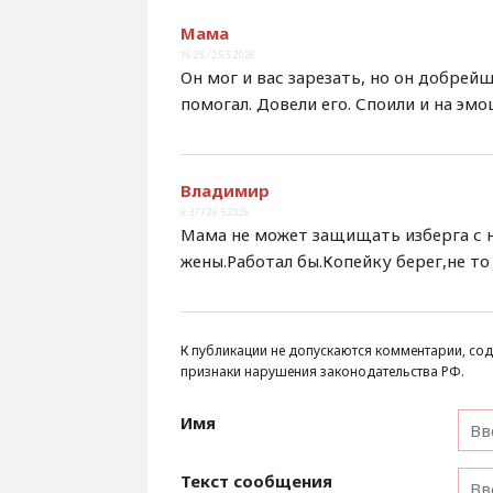
Мама
16:25 / 25.5.2026
Он мог и вас зарезать, но он добрей
помогал. Довели его. Споили и на эмо
Владимир
6:37 / 26.5.2026
Мама не может защищать изберга с н
жены.Работал бы.Копейку берег,не то
К публикации не допускаются комментарии, сод
признаки нарушения законодательства РФ.
Имя
Текст сообщения