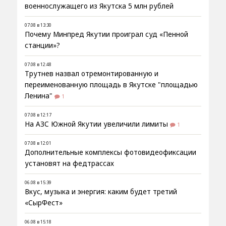
военнослужащего из Якутска 5 млн рублей
07.08 в 13:30
Почему Минпред Якутии проиграл суд «Пенной
станции»?
07.08 в 12:48
Трутнев назвал отремонтированную и
переименованную площадь в Якутске "площадью
Ленина"
1
07.08 в 12:17
На АЗС Южной Якутии увеличили лимиты
1
07.08 в 12:01
Дополнительные комплексы фотовидеофиксации
установят на федтрассах
06.08 в 15:39
Вкус, музыка и энергия: каким будет третий
«СырФест»
06.08 в 15:18