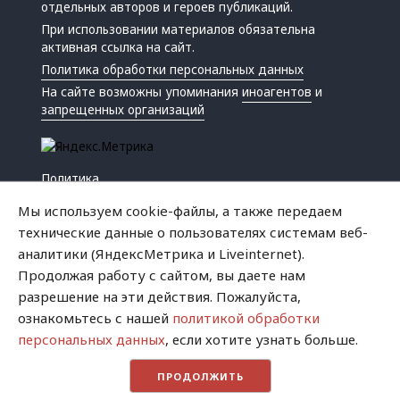
отдельных авторов и героев публикаций.
При использовании материалов обязательна
активная ссылка на сайт.
Политика обработки персональных данных
На сайте возможны упоминания
иноагентов
и
запрещенных организаций
Политика
Экономика
Мы используем cookie-файлы, а также передаем
Жизнь
технические данные о пользователях системам веб-
Происшествия
аналитики (ЯндексМетрика и Liveinternet).
Культура
Продолжая работу с сайтом, вы даете нам
Республика
разрешение на эти действия. Пожалуйста,
Криминал
ознакомьтесь с нашей
политикой обработки
Успех
персональных данных
, если хотите узнать больше.
Хватит это терпеть
ПРОДОЛЖИТЬ
Город