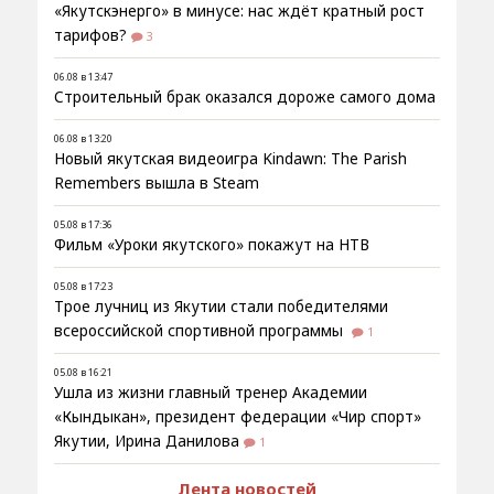
«Якутскэнерго» в минусе: нас ждёт кратный рост
тарифов?
3
06.08 в 13:47
Строительный брак оказался дороже самого дома
06.08 в 13:20
Новый якутская видеоигра Kindawn: The Parish
Remembers вышла в Steam
05.08 в 17:36
Фильм «Уроки якутского» покажут на НТВ
05.08 в 17:23
Трое лучниц из Якутии стали победителями
всероссийской спортивной программы
1
05.08 в 16:21
Ушла из жизни главный тренер Академии
«Кындыкан», президент федерации «Чир спорт»
Якутии, Ирина Данилова
1
Лента новостей