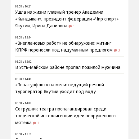
05.08 в 16:21
Ушла из жизни главный тренер Академии
«Кындыкан», президент федерации «Чир спорт»
Якутии, Ирина Данилова
1
05.08 в 15:44
«Внеплановых работ» не обнаружено: митинг
КПРФ перенесли под надуманным предлогом
3
05.08 в 15:02
В Усть-Майском районе пропал пожилой мужчина
05.08 в 14:46
«Ленатурфлот» на мели: ведущий речной
туроператор Якутии уходит под воду
05.08 в 14:08
Сотрудник театра пропагандировал среди
творческой интеллигенции идеи вооруженного
мятежа
1
05.08 в 13:30