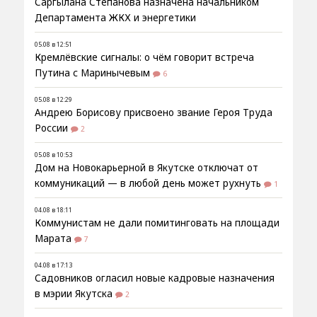
Саргылана Степанова назначена начальником
Департамента ЖКХ и энергетики
05.08 в 12:51
Кремлёвские сигналы: о чём говорит встреча
Путина с Маринычевым
6
05.08 в 12:29
Андрею Борисову присвоено звание Героя Труда
России
2
05.08 в 10:53
Дом на Новокарьерной в Якутске отключат от
коммуникаций — в любой день может рухнуть
1
04.08 в 18:11
Коммунистам не дали помитинговать на площади
Марата
7
04.08 в 17:13
Садовников огласил новые кадровые назначения
в мэрии Якутска
2