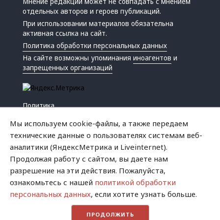
Мнение редакции может не совпадать с мнением
отдельных авторов и героев публикаций.
При использовании материалов обязательна
активная ссылка на сайт.
Политика обработки персональных данных
На сайте возможны упоминания
иноагентов
и
запрещенных организаций
Политика
Экономика
Мы используем cookie-файлы, а также передаем
Жизнь
технические данные о пользователях системам веб-
Происшествия
аналитики (ЯндексМетрика и Liveinternet).
Культура
Продолжая работу с сайтом, вы даете нам
Республика
разрешение на эти действия. Пожалуйста,
Криминал
ознакомьтесь с нашей
политикой обработки
Успех
персональных данных
, если хотите узнать больше.
Хватит это терпеть
ПРОДОЛЖИТЬ
Город