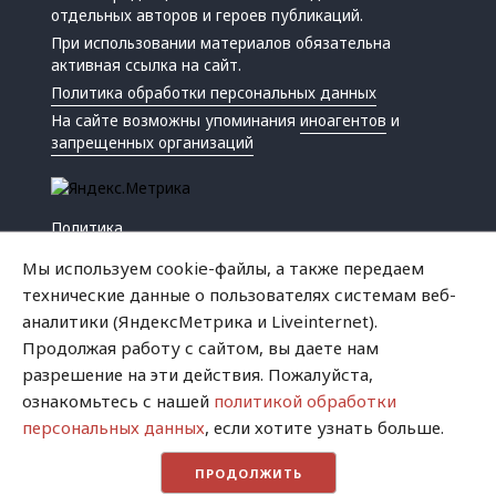
отдельных авторов и героев публикаций.
При использовании материалов обязательна
активная ссылка на сайт.
Политика обработки персональных данных
На сайте возможны упоминания
иноагентов
и
запрещенных организаций
Политика
Экономика
Мы используем cookie-файлы, а также передаем
Жизнь
технические данные о пользователях системам веб-
Происшествия
аналитики (ЯндексМетрика и Liveinternet).
Культура
Продолжая работу с сайтом, вы даете нам
Республика
разрешение на эти действия. Пожалуйста,
Криминал
ознакомьтесь с нашей
политикой обработки
Успех
персональных данных
, если хотите узнать больше.
Хватит это терпеть
ПРОДОЛЖИТЬ
Город