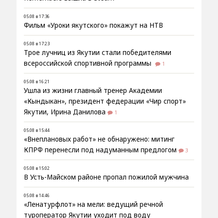
05.08 в 17:36
Фильм «Уроки якутского» покажут на НТВ
05.08 в 17:23
Трое лучниц из Якутии стали победителями
всероссийской спортивной программы
1
05.08 в 16:21
Ушла из жизни главный тренер Академии
«Кындыкан», президент федерации «Чир спорт»
Якутии, Ирина Данилова
1
05.08 в 15:44
«Внеплановых работ» не обнаружено: митинг
КПРФ перенесли под надуманным предлогом
3
05.08 в 15:02
В Усть-Майском районе пропал пожилой мужчина
05.08 в 14:46
«Ленатурфлот» на мели: ведущий речной
туроператор Якутии уходит под воду