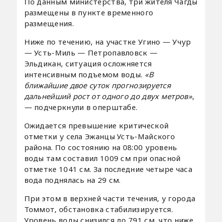
По данным министерства, три жителя Чагды
размещены в пункте временного
размещения.
Ниже по течению, на участке Угино — Учур
— Усть-Миль — Петропавловск —
Эльдикан, ситуация осложняется
интенсивным подъемом воды.
«В
ближайшие двое суток прогнозируется
дальнейший рост от одного до двух метров»
,
— подчеркнули в оперштабе.
Ожидается превышение критической
отметки у села Эжанцы Усть-Майского
района. По состоянию на 08:00 уровень
воды там составил 1009 см при опасной
отметке 1041 см. За последние четыре часа
вода поднялась на 29 см.
При этом в верхней части течения, у города
Томмот, обстановка стабилизируется.
Уровень воды снизился до 791 см, что ниже