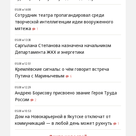
05.08 в 14:08
Сотрудник театра пропагандировал среди
творческой интеллигенции идеи вооруженного
мятежа
1
05.08 в 13:30
Саргылана Степанова назначена начальником
Департамента ЖКХ и энергетики
05.08 в 12:51
Кремлёвские сигналы: о чём говорит встреча
Путина с Маринычевым
6
05.08 в 12:29
Андрею Борисову присвоено звание Героя Труда
России
2
05.08 в 10:53
Дом на Новокарьерной в Якутске отключат от
коммуникаций — в любой день может рухнуть
1